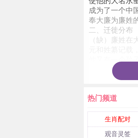
使他的大名永
成为了一个中
奉大廉为廉姓
二、迁徙分布
（缺）廉姓在
元和姓纂记载
他又有一个孙
记载，元朝时
肃政廉访使，
宪”，从此，
热门频道
世称河东望。
元廉希宪，其
河东郡（今山
生肖配对
三、历史名人
观音灵签