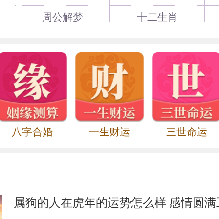
庸，一字子操（或字子曹），春秋末期卫国
贤人之一。
周公解梦
十二生肖
时赵国将领，惠文王时，率军大破齐兵，拜
、魏等国的军队，以勇敢善战闻名于诸侯。公
上党，在长平（今山西省高平北）大战，他
年，秦军不能取胜。后赵王中秦反间计，改
兵，招致惨败，赵军四十万人被俘，遭活埋
军大破燕兵，任相国，受封为信平君。赵悼
得志，愤而投奔魏国，居大梁（今河南省开
八字合婚
一生财运
三世命运
于楚国寿春（今安徽省寿县）。
杜陵人（今陕西省长安县东南），字叔度，
薛汉门下。汉明帝永平初年陇西太守邓融，
郡衙当功曹史（主管选署功劳）。恰在此
属狗的人在虎年的运势怎么样 感情圆满
举发，廉范知道邓融之罪，无法脱解，于是