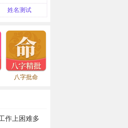
人，孔子弟子，
姓名测试
为上卿。后又多
元前260年，
统率大军，筑壁
用赵括为将。赵
。公元前251
襄王时，他年事
封），后来又离
八字批命
为人厚德，行孝
赏识他的才德，
时邓融有失职事
工作上困难多
托病请求离去，