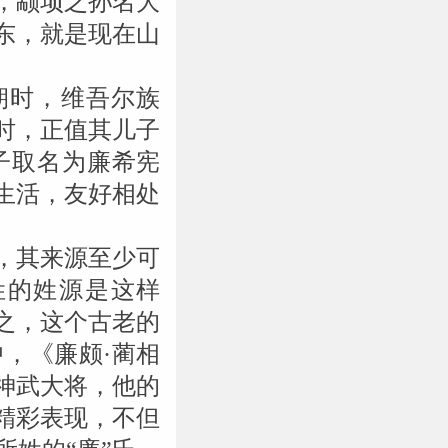
，颛顼之孙名大
东，就是现在山
朝时，维吾尔族
时，正值其儿子
子取名为廉希宪
生活，友好相处
，其来源至少可
姓的姓源是这样
之，这个古老的
，《廉颇·蔺相
神武大将，他的
精彩表现，不但