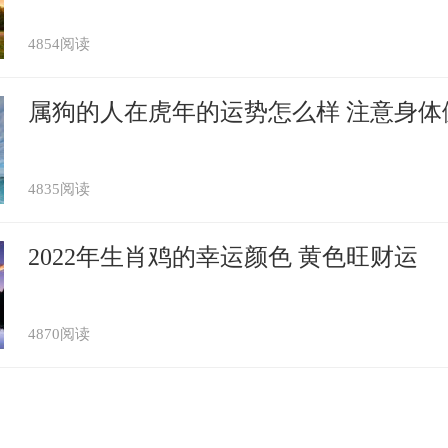
深为恨怨。廉范离开郡衙后，便到洛阳，变
尉狱卒，这时，邓融果然被判罪下狱，廉范
4854阅读
，以报邓融知己之情，邓融发觉他的相貌很
道：“你怎么很像我以前的属下功曹史
属狗的人在虎年的运势怎么样 注意身体
狱中莫非老眼昏乱了。”自此以后，就不再说
困苦生病，廉范仍然跟随身边孝养侍奉，直
自己的身份，亲自尽礼送丧，到南阳安葬完
4835阅读
薛汉因楚王谋反事件牵连被杀，亲朋学生
2022年生肖鸡的幸运颜色 黄色旺财运
却冒死前来收尸安葬。汉显宗闻知大怒，召
：“臣愚鲁急直，以为薛汉等已被诛杀，实
。”皇上闻言感动，于是赦免其罪，从此廉
4870阅读
举为秀才，数月后又升为云中太守，后又官
人民安居乐业，深得百姓敬仰。
画家。字宣仲，号射泽老农。楚州山阳（