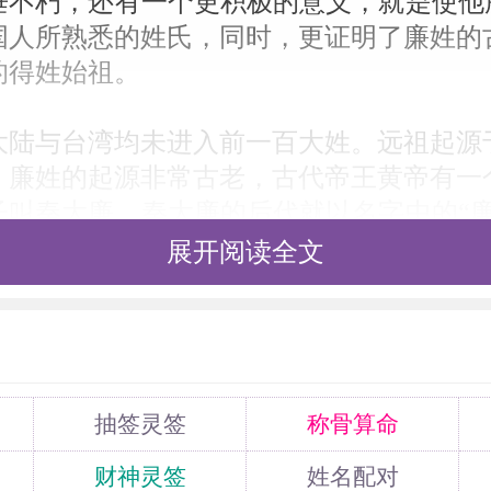
垂不朽，还有一个更积极的意义，就是使他所
国人所熟悉的姓氏，同时，更证明了廉姓的
的得姓始祖。
大陆与台湾均未进入前一百大姓。远祖起源
，廉姓的起源非常古老，古代帝王黄帝有一
子叫秦大廉，秦大廉的后代就以名字中的“廉
，有一个维吾尔族人布鲁海牙，深得元朝皇
展开阅读全文
不久，他的儿子降生了，他就用官名给儿
廉希宪的后代就都姓廉了。廉姓后来在河东
姓苑：颛帝孙秦大廉之后，以王父字为氏。
父布鲁海牙拜廉访史而希宪适生，遂以父官
西省夏县北）。
抽签灵签
称骨算命
财神灵签
姓名配对