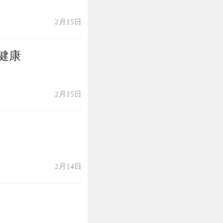
更姓名，屈身谋
便在狱中左右服
2月15日
像廉范，但不敢
呢？”廉范呵斥
健康
别的了，后来邓
到邓融去世，廉
毕，而后离去。
2月15日
，都不敢前来探
廉范入朝，痛加
因不忍师生之情
范的名望显扬天
2月14日
为蜀郡太守，为
今江苏省淮安）