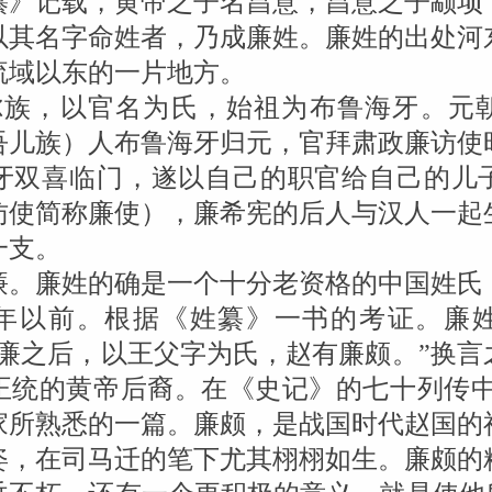
纂》记载，黄帝之子名昌意，昌意之子颛顼
以其名字命姓者，乃成廉姓。廉姓的出处河
流域以东的一片地方。
尔族，以官名为氏，始祖为布鲁海牙。元
吾儿族）人布鲁海牙归元，官拜肃政廉访使
牙双喜临门，遂以自己的职官给自己的儿
访使简称廉使），廉希宪的后人与汉人一起
一支。
廉。廉姓的确是一个十分老资格的中国姓氏
00年以前。根据《姓纂》一书的考证。廉
大廉之后，以王父字为氏，赵有廉颇。”换言
正统的黄帝后裔。在《史记》的七十列传中
家所熟悉的一篇。廉颇，是战国时代赵国的
姿，在司马迁的笔下尤其栩栩如生。廉颇的