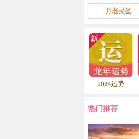
廉 洁：字子
为孔门七十二
月老灵签
廉 颇：战国
次带兵打败齐
秦、赵为争夺
坚守，相持三
括只知纸上谈
年，廉颇又率
已高，悒郁不
2024运势
魏赴楚，老死
廉 范：东汉
热门推荐
重义，受业于
备礼请廉范到
件，被州牧所