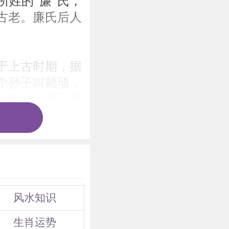
姓的“廉”氏，
古老。廉氏后人
于上古时期，据
个孙子叫颛顼，
”为姓。据元史
帝的信任，官拜
子取名为“廉希
郡发展成望族，
元史廉希宪传：
为氏。廉姓望居
风水知识
生肖运势