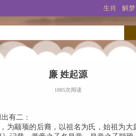
生肖
解梦
廉 姓起源
1885次阅读
姓源出有二：
氏，为颛顼的后裔，以祖名为氏，始祖为大