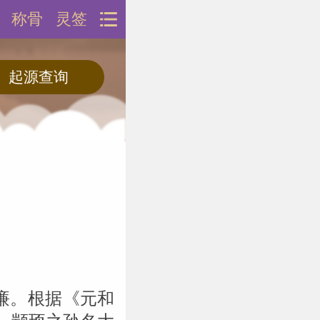
称骨
灵签
廉。根据《元和