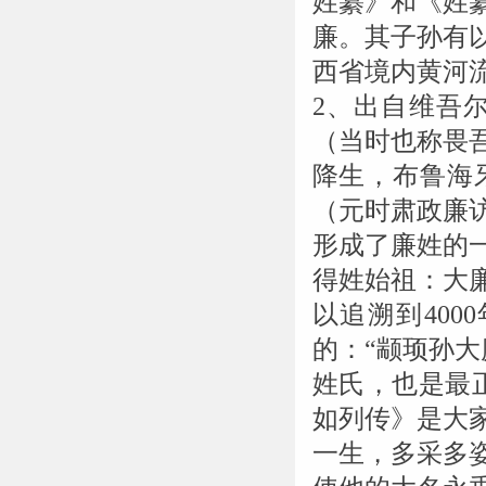
姓纂》和《姓
廉。其子孙有
西省境内黄河
2、出自维吾
（当时也称畏
降生，布鲁海
（元时肃政廉
形成了廉姓的
得姓始祖：大
以追溯到40
的：“颛顼孙
姓氏，也是最
如列传》是大
一生，多采多