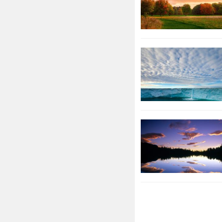
由此邓融对他
求充当一名廷
侍，尽心勤劳
确认，于是问
说：“你困厄
融刑满出狱，
范终竟不表露
廉范的受业师
视，唯有廉范
斥责，廉范说
而来收尸安葬
下，不久被荐
官勤政爱民，
廉 布：宋代