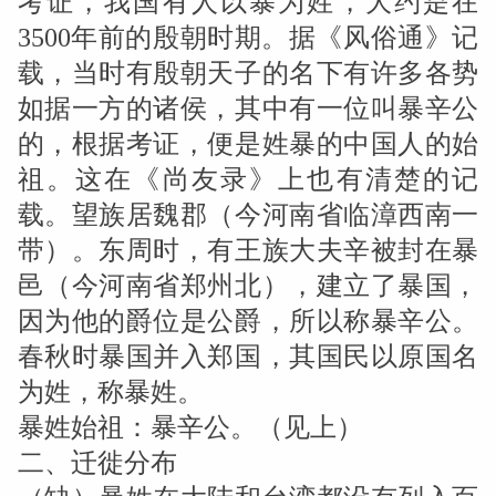
考证，我国有人以暴为姓，大约是在
3500年前的殷朝时期。据《风俗通》记
载，当时有殷朝天子的名下有许多各势
如据一方的诸侯，其中有一位叫暴辛公
的，根据考证，便是姓暴的中国人的始
祖。这在《尚友录》上也有清楚的记
载。望族居魏郡（今河南省临漳西南一
带）。东周时，有王族大夫辛被封在暴
邑（今河南省郑州北），建立了暴国，
因为他的爵位是公爵，所以称暴辛公。
春秋时暴国并入郑国，其国民以原国名
为姓，称暴姓。
暴姓始祖：暴辛公。（见上）
二、迁徙分布