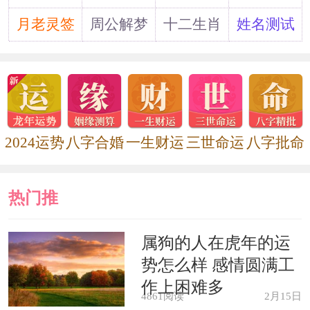
宽甸一族辈份有振、尚、文、盛、学、
占、中等。地名中带有暴姓的分布在河
月老灵签
周公解梦
十二生肖
姓名测试
南省滑县、河北省秦皇岛、陕西省佳
县、子长、湖南省桃源县、北京市大兴
区、山西省长治以及辽宁省阜新等地。
三、历史名人
暴 显：北齐时候的大将军，马上功夫极
2024运势
八字合婚
一生财运
三世命运
八字批命
好，骑马射箭百发百中。又勇敢善战，
立下许多战功，被朝廷任为骠骑大将
热门推
军。后来又封为定阳王。
暴 昭：明朝初年名臣，潞州（今山西省
荐
属狗的人在虎年的运
长治）人，洪武年间由国卫生授大理司
势怎么样 感情圆满工
务，曾任刑部右侍郎、左都御史、刑部
作上困难多
尚书，“耿介有峻节，以清俭知名。”建
4861阅读
2月15日