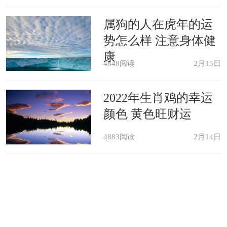
文初年充任北平采访使，得知燕王朱棣
欲起兵谋反的消息，密报建文帝，请预
属狗的人在虎年的运
先做好准备。燕王反，他掌管平燕布政
势怎么样 注意身体健
司，驻守真定。筹谋燕之计，后终篡位
康
成功的燕王诛杀。
4848阅读
2月15日
暴胜之：西汉御史大夫。能干而心胸广
2022年生肖鸡的幸运
阔，治理地方很有办法，抵制盗贼有
颜色 黄色旺财运
方，精明强干而能解决问题，威震州
郡。荐人从不疑人，并加以信任，颇有
4883阅读
2月14日
知人之誉，人们都誉他像伯乐识别千里
马一样，识别人才。
此外，暴姓的历史名人还有：战国时韩
国有相国暴谴、将军暴鸢、暴攻，北朝
北齐有骠骑将军暴显……等。