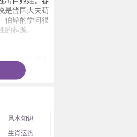
姓出自姬姓。春
说是晋国大夫荀
。伯厣的学问很
姓的起源。
，只是以婉佞贵
时，为能获得皇
上插着羽毛，脸
住在墓边，守孝
风水知识
生肖运势