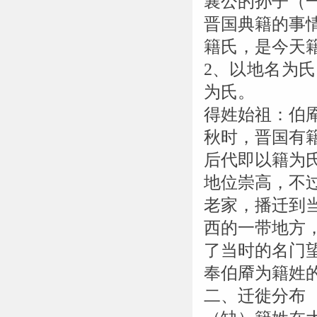
襄公的孙子（
晋国典籍的事
籍氏，是今天
2、以地名为
为氏。
得姓始祖：伯
秋时，晋国有
后代即以籍为
地位崇高，不
老家，播迁到
西的一带地方
了当时的名门
奉伯厣为籍姓
二、迁徙分布