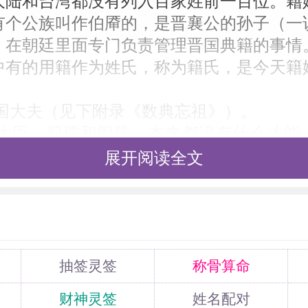
大陆和台湾都没有列入百家姓前一百位。籍
有个公族叫作伯厣的，是晋襄公的孙子（一
，在朝廷里面专门负责管理晋国典籍的事情
中有的用籍作为姓氏，称为籍氏，是今天籍
晋国大夫（见下附录《数典忘祖》）。
时大臣，籍孺和闳孺，本来都没有什么才能
关说。二人的际遇很受人羡慕，以至惠帝之
展开阅读全文
中等官在穿带打扮上都向着他俩看齐，帽子
著名孝子。他父亲去世后，他悲痛万分，便
抽签灵签
称骨算命
财神灵签
姓名配对