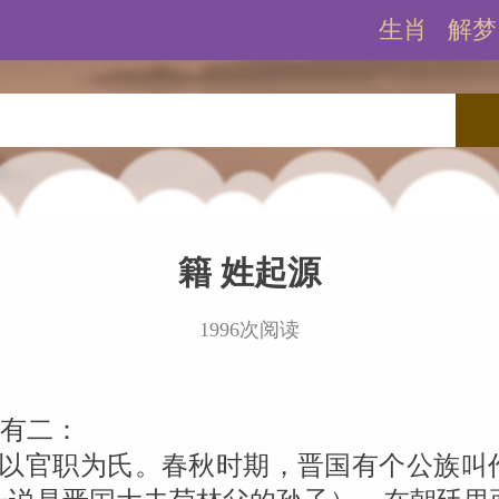
生肖
解梦
籍 姓起源
1996次阅读
出有二：
，以官职为氏。春秋时期，晋国有个公族叫