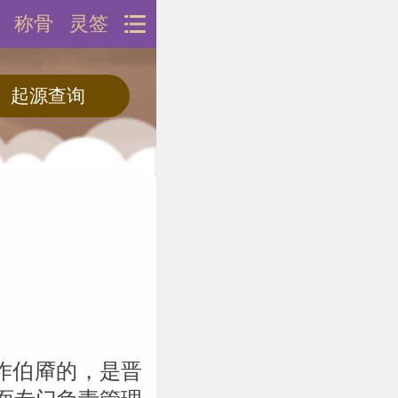
称骨
灵签
作伯厣的，是晋