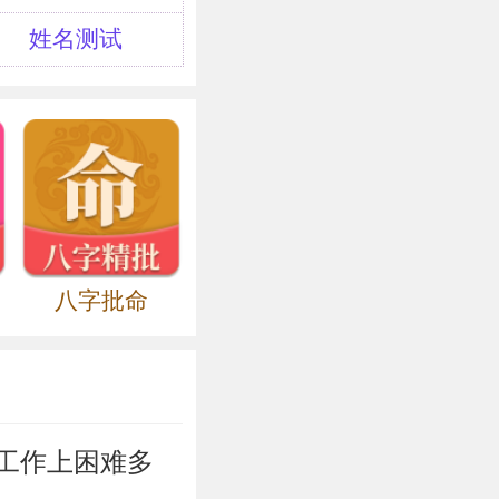
所在广平（今河
年及平乡西北肥
姓名测试
===========
八字批命
东周，周景王在
未曾献过，为什
物可献。”周景
工作上困难多
的赏赐。客人走