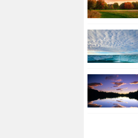
后，周景王对
论祖上的典章
福，武帝即位
封为魏其侯的
--------------------
〖籍姓宗祠七
敦恭俭而为司
师奋职以莅上
——佚名撰籍
全联典指籍偃
具，大修国政
===========
======
附录：【籍姓