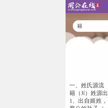
一、姓氏源流
籍（Jí）姓源
1、出自姬姓