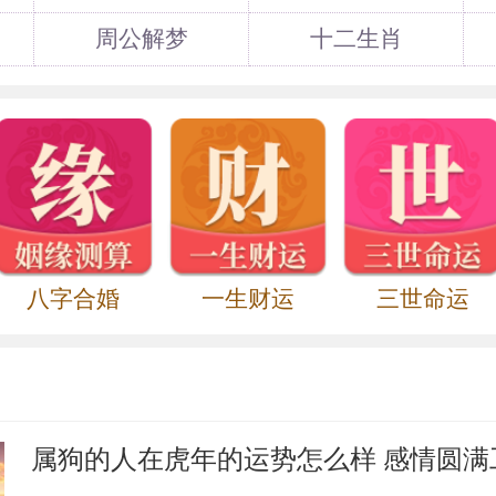
帝中元元年（前149年）分邯郸郡置郡，治
。相当于今河北任县南和、鸡泽、曲周、永
周公解梦
十二生肖
地。东汉废入巨鹿郡，三国魏初复置郡。
================================
用对联】
言通用联〗
八字合婚
一生财运
三世命运
籍姓宗祠通用联
时晋国大夫籍谈，字叔，晋昭公曾派他出使
“各诸侯国都向周王室贡献宝器，只有晋国
道：“晋国从未受过周王室的恩赐，所以无器
属狗的人在虎年的运势怎么样 感情圆满
立国的唐叔虞算起，就不断地接受周王室