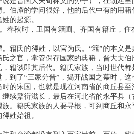
一说是晋国大夫荀林父的孙子），在朝廷里
情。伯厣的学问很好，他的后代中有的用籍
籍姓的起源。
氏。春秋时，卫国有籍圃、齐国有籍丘，住
厣。籍氏的得姓，以官为氏。“籍”的本义是
籍氏之官，掌管保存国家的典籍，晋大夫伯
氏，籍谈即其后代。籍氏家族，当时世代都
过，到了“三家分晋”，揭开战国之幕时，这
当时的宋国，也就是现在河南省的商丘县至
，继续繁衍滋长，最后在河北省的永平县（
望族。籍氏家族的人要寻根，可到商丘和永
的得姓始祖。