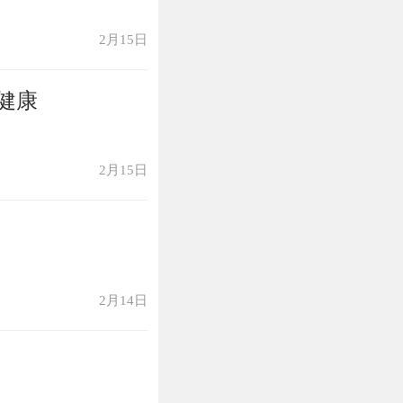
而望其祖”（谈
2月15日
联典指西汉人籍
中立有大功、被
健康
2月15日
舆司马。百官既
2月14日
===========