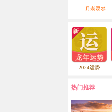
广平郡：汉景
北鸡泽东南）
月老灵签
乡东北一部分
2、堂号（缺）
===========
======
【籍姓宗祠通
〖籍姓宗祠四
使周数典；
2024运势
荐相辅朝。
——李文郑撰
上联典指春秋
热门推荐
宴会上问他：
么呢？”他答
王指出：从晋