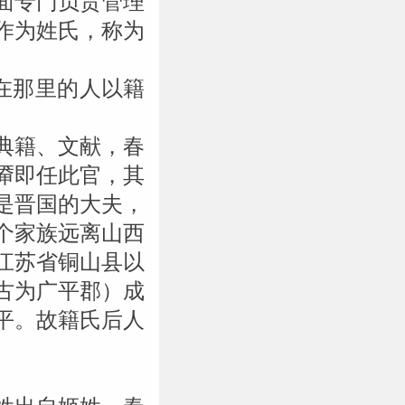
面专门负责管理
作为姓氏，称为
在那里的人以籍
典籍、文献，春
厣即任此官，其
是晋国的大夫，
个家族远离山西
江苏省铜山县以
古为广平郡）成
平。故籍氏后人