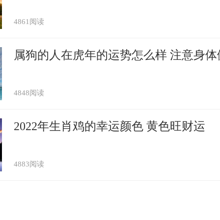
身边的人说：籍谈身为晋国司典的人，“数典
4861阅读
制度及经历，却忘掉了祖先的职守）。下
后，要立丞相时，他推荐了在平定七国之乱
属狗的人在虎年的运势怎么样 注意身体
窦婴。
---------------------------------------------
言通用联〗
4848阅读
马；
军。
2022年生肖鸡的幸运颜色 黄色旺财运
姓宗祠通用联
，公孙伯厣第8世孙，晋国著名大夫，为
。
4883阅读
================================
典故、趣事——数典忘祖】