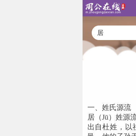
一、姓氏源流
居（Jū）姓源
出自杜姓，以