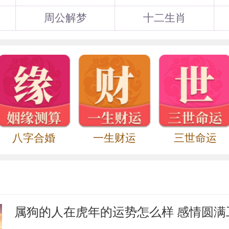
画家。她的长女居庆、次女居玉徵姐妹二人
有名，尤其以花卉著名。
周公解梦
十二生肖
画家，广东省番禺人。他擅画花鸟、草虫
。他还擅长指头画，曾画过二十四番花信图
省广济人清光绪三十一年留学日本，并在日
在日本发起共进会，第二年到南洋参加革命
教仁、谭人凤等人筹建中部同盟会，计划在
回国。辛亥革命时期参与制定了都督府暂行
。民国元年一月，南京临时政府成立，在
八字合婚
一生财运
三世命运
。“二次革命”讨伐袁世凯的时候任吴淞要塞
三年加入中华国民党，任党务部长兼《民国
广州护法军政府内务总长。民国十三年中国
党中央执行委员、司法院院长兼最高法院院
属狗的人在虎年的运势怎么样 感情圆满
民国37年，曾以国民党元老的身份与蒋介石