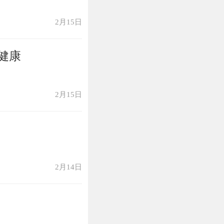
1年11月23日
》等。
2月15日
健康
的渤海湾一带。
在今天的河北省
2月15日
了番禺，于是他
成侯。
洪武初年，朝廷
2月14日
子，成天读书度
色的竹子自得其
===========