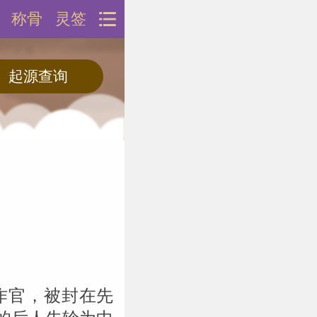
称骨
灵签
作官，被封在先