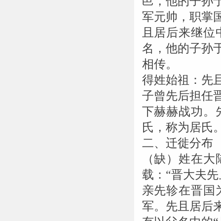
邑，他的子孙
军元帅，职掌
且居后来继位
名，他的子孙
相传。
得姓始祖：先
子曾先后担任
下赫赫战功。
氏，称为居氏
二、迁徙分布
（缺）姓在大
载：“晋大夫先
亲先轸在晋国
军。先且居后