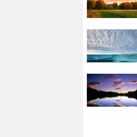
38年任国民党
逝世，终年7
四、郡望堂号
1、郡望
渤海郡：西汉
信都郡：是战
枣强县东北。
2、堂号
湘侯堂：汉代
趁机策动欧驼
瞻盦堂：明代
因为他的品行
日。晚年的时
乐。
===========