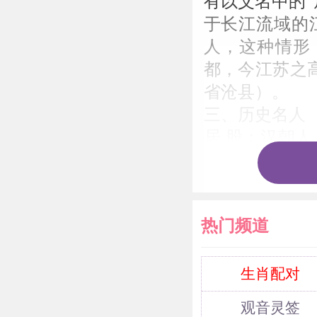
有以父名中的
于长江流域的
人，这种情形
都，今江苏之
省沧县）。
三、历史名人
居 股：汉朝
讨伐，他与建
居 翁：汉代
归汉，而被封
热门频道
居 节：字士
造局任过职，
去，孙隆很生
生肖配对
以作诗自乐，
观音灵签