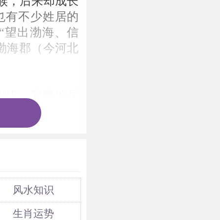
族，后来却成长
也有不少姓居的
“望出渤海、信
渤海郡（今河北
判汉，武帝泊兵
。
瓯骆民40余万
。他的父亲在织
召见他，他不肯
居住在池塘边，
风水知识
生肖运势