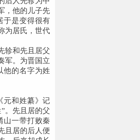
的后人先轸为中
军，他的儿子先
居于是变得很有
称为居氏，世代
先轸和先且居父
奏军。为晋国立
以他的名字为姓
《元和姓纂》记
姓”。先且居的父
崤山一带打败秦
先且居的后人便