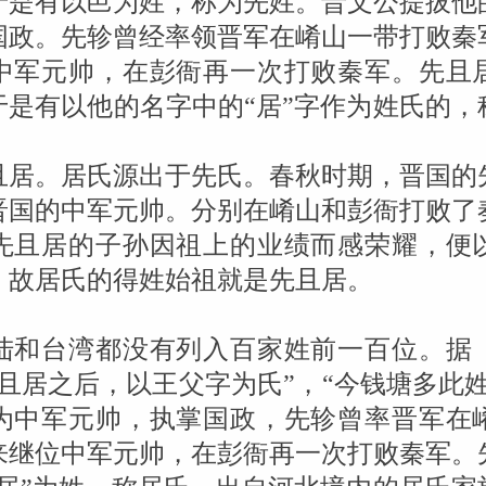
于是有以邑为姓，称为先姓。晋文公提拔他
国政。先轸曾经率领晋军在崤山一带打败秦
中军元帅，在彭衙再一次打败秦军。先且
于是有以他的名字中的“居”字作为姓氏的，
且居。居氏源出于先氏。春秋时期，晋国的
晋国的中军元帅。分别在崤山和彭衙打败了
先且居的子孙因祖上的业绩而感荣耀，便
。故居氏的得姓始祖就是先且居。
陆和台湾都没有列入百家姓前一百位。据
且居之后，以王父字为氏”，“今钱塘多此
为中军元帅，执掌国政，先轸曾率晋军在
来继位中军元帅，在彭衙再一次打败秦军。