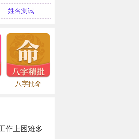
，继承家学，她
姓名测试
及人物，设色妍
。
本加入同盟会。
活动。宣统二年
长江流域发动起
组织条例，并亲
政府内任内务次
八字批命
司令，失败后逃
》杂志社总理。
国民党改组后，
长、司法行政部
工作上困难多
竞选总统。民国