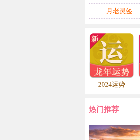
居 仁：清代
们的作品也很
月老灵签
居 廉：清末
丽，笔致工整
居 正：湖北
光绪三十三年
返回日本与宋
义，于是很快
自到前线督军
2024运势
长，代理部务
亡日本。民国
热门推荐
民国十一年任
历任中国国民
部长等职务。