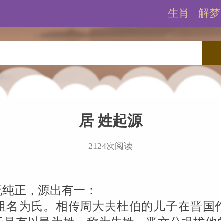
生肖
解梦
居 姓起源
2124次阅读
流纯正，源出有一：
祖名为氏。相传周大夫杜伯的儿子在晋国