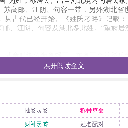
“居”为姓，称居氏。出自河北境内的居氏家
江苏高邮、江阴、句容一带，另外湖北省
，从古代已经开始。《姓氏考略》记载：
高邮、江阴、句容及湖北多此姓。”望族居
人，武帝时继位为粤繇王，东粤王余善举兵
成侯敖等合谋，杀余善降汉，被封为东城侯
展开阅读全文
广西人，为壮族祖先。任南城桂林监时，劝谕
为汀成侯。
贞，号商谷，明朝吴县人。擅长于书法绘画
因此他家隶属于织造局。有一次织监孙隆
气，抄了他的家，将他逮捕了。出狱后，他
抽签灵签
称骨算命
后来穷困而死。他写的诗水平很高。
财神灵签
姓名配对