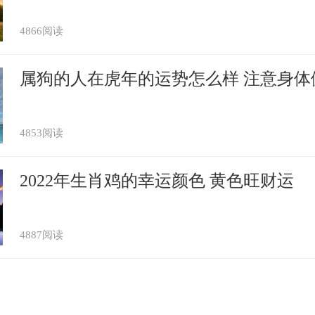
政府国史馆馆。解放前夕随国民党去台湾。195
5岁。著有《辛亥礼记》、《居觉生先生全集
4866阅读
属狗的人在虎年的运势怎么样 注意身体
的时候置郡。地址在今天的河北省、辽宁省
国时期的赵地。汉宣帝时改为信都国。故城
4853阅读
2022年生肖鸡的幸运颜色 黄色旺财运
居翁，时任南越桂林监，当他听到汉兵攻破
氏40多万人投降汉，因为这件事情被封为湘
的居仁，他的学问很精深，行为也很端正。
4887阅读
征他出来作官，他不去。在家隐居，种竹
候，他自号“瞻盦”。这个号的寓意为看着绿
================================