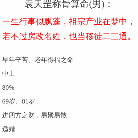
袁天罡称骨算命(男)：
一生行事似飘蓬，祖宗产业在梦中，
若不过房改名姓，也当移徒二三通。
早年辛苦、老年得福之命
中上
80%
69岁、81岁
进四方之财，易聚易散
适婚