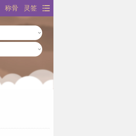
称骨
灵签