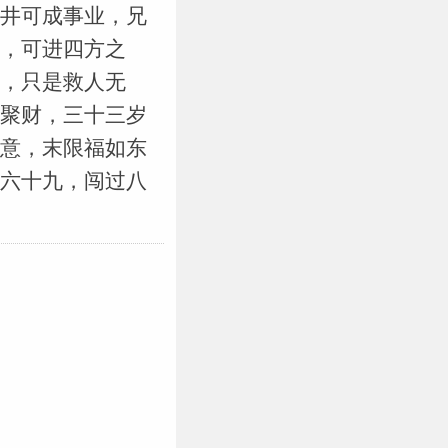
井可成事业，兄
，可进四方之
，只是救人无
聚财，三十三岁
意，末限福如东
六十九，闯过八