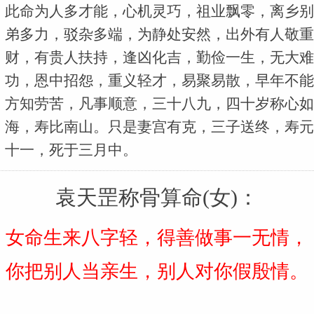
此命为人多才能，心机灵巧，祖业飘零，离乡别
弟多力，驳杂多端，为静处安然，出外有人敬重
财，有贵人扶持，逢凶化吉，勤俭一生，无大难
功，恩中招怨，重义轻才，易聚易散，早年不能
方知劳苦，凡事顺意，三十八九，四十岁称心如
海，寿比南山。只是妻宫有克，三子送终，寿元
十一，死于三月中。
袁天罡称骨算命(女)：
女命生来八字轻，得善做事一无情，
你把别人当亲生，别人对你假殷情。