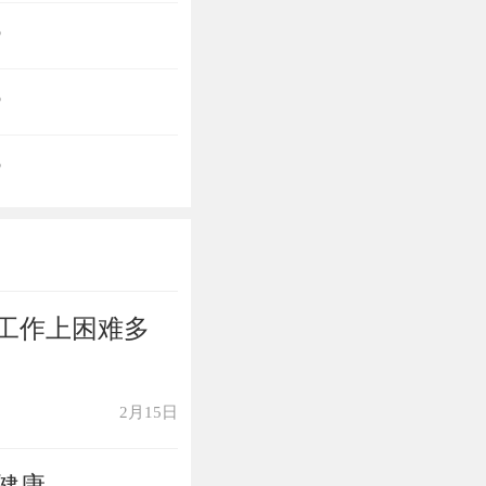
?
?
?
工作上困难多
2月15日
健康