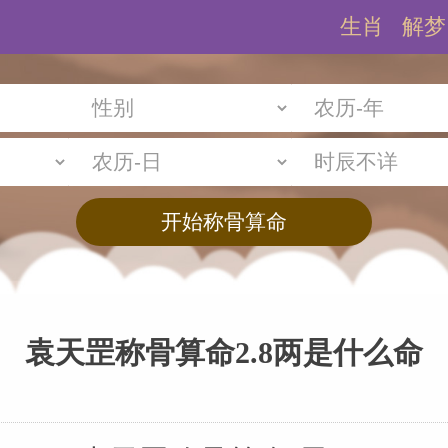
生肖
解梦
袁天罡称骨算命2.8两是什么命