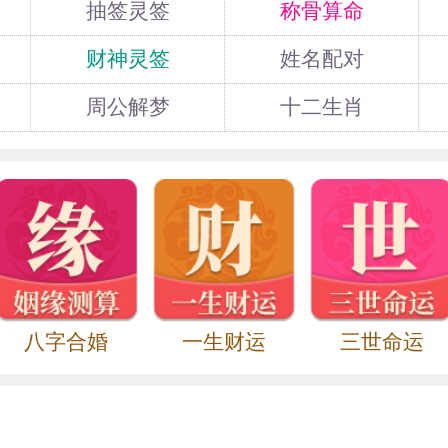
抽签灵签
称骨算命
”谐音，且镜子易破易碎，在风水中属于送礼
财神灵签
姓名配对
礼物还是尽量不要送镜子。
周公解梦
十二生肖
八字合婚
一生财运
三世命运