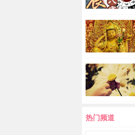
之意。
送镜子的
好的。会觉得
友迷惘的时候
里是另一个自
你送镜子给他
或不自量力。
阴一点的地方
些关于镜子的
热门频道
大，可以化煞