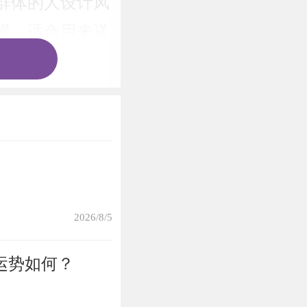
群体的人设计风
漫，适合用来送
送给新娘，不同
要使用的物品，
宣，心心相印之
进子，在某些地
2026/8/5
运势如何？
以人为镜，可以
，保持正直生活