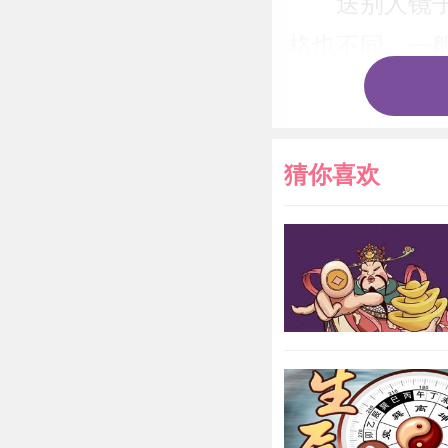
送别人镜
格也不同。一
给爱人；活泼
的设计风格对
猜你喜欢
送镜子有
每一次见到都
意，当女生从
方有结婚礼物
“以铜为
明得失”如果