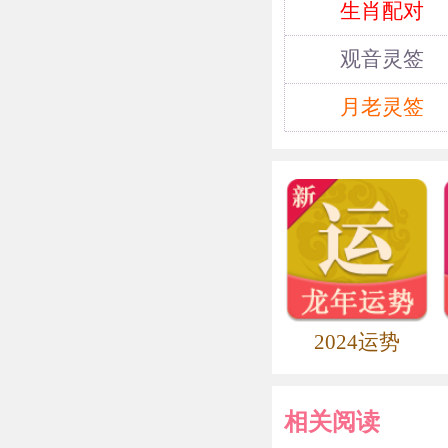
生肖配对
子”与“禁子
观音灵签
以小编建议送
月老灵签
2024运势
相关阅读