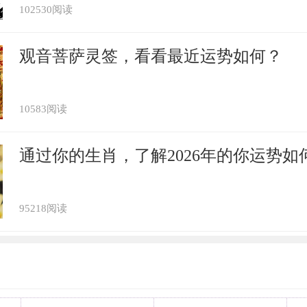
102530阅读
观音菩萨灵签，看看最近运势如何？
含义其实是因人而异的，看收礼物的人是怎
你送镜子给他，是希望她看清楚自己想要什
10583阅读
，你送他镜子也可以证明你了解她，因为照
己啊。又有谁比自己更了解自己呢。而认为
通过你的生肖，了解2026年的你运势如
，是觉得他没有自知之明，要照照镜子看看
相信很多人也听说过许多有关于镜子的奇怪
95218阅读
，有镜子也会让环境更恐怖，也有许多的电
恐怖影视剧。而镜子本身用的好，其起的
，但是如果摆放不当，便会让人内神不宁