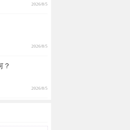
2026/8/5
样理解的。认为
么。而且在好朋
2026/8/5
镜子的时候镜子
不好的则会认为
何？
自己，嫌他难看
故事，如果是在
2026/8/5
视电影也会有一
风水作用也比较
等等。并且“镜