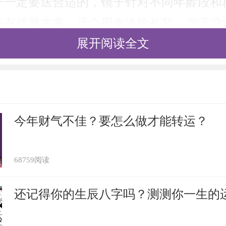
子一定要送合适的，镜子针对不同年龄段和
般有优雅古典，适合用来送给长辈；潮流浪
展开阅读全文
可爱，适合用来送给晚辈；简约典雅，适合
于着不同的情感表现。
哪些特殊的寓意。因为化妆镜是每天都必须
会想起对方，所以男生送女生镜子有心照不
今年财气不佳？要怎么做才能转运？
男生那里收到镜子，有表白之意。镜子谐音
送镜子寓意早生贵子的习俗。
68759阅读
还记得你的生辰八字吗？测测你一生的
镜，可以正衣冠；以古为镜，可以知兴替；
长辈给后辈送镜子，有告诫为人应心如明镜