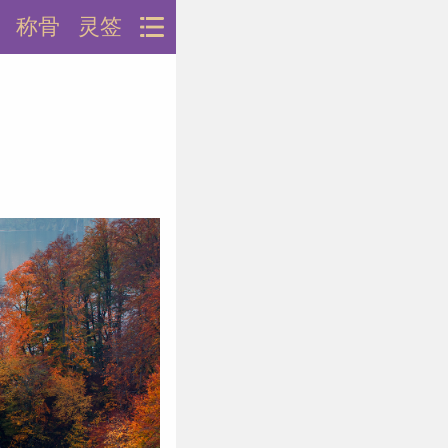
称骨
灵签