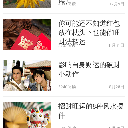
读）
4041阅读
12月9日
表虽然没有安稳，可是已经平顺上轨道
了。
你可能还不知道红包
放在枕头下也能催旺
恋爱中的人梦见微信头像不吉祥，
财法转运
5703阅读
8月31日
阐明两边若能相互信任，不相信流言则
婚姻可成。
影响自身财运的破财
小动作
本命年的人梦见微信头像不吉祥，
3246阅读
8月28日
意味着吉祥如意，慎防意外，不可太大
意。
招财旺运的8种风水摆
件