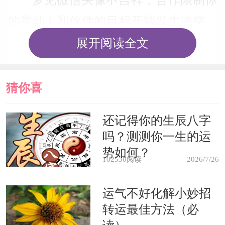
的举动！和伙伴的目标开端发生冲突，
你的举动往往危害到伙伴的利益而引起
展开阅读全文
他们的对立。如果两边的共同利益还将
继续一段时间的话，不动声色会是多数
猜你喜
你的反应；否则的话，就会开端考虑单
欢
还记得你的生辰八字
飞的后路了！
吗？测测你一生的运
势如何？
怀孕的人梦见微信头像不吉祥，预
102530阅读
2026/7/26
示生男，忌动土惊胎神不妙。
运气不好化解小妙招
转运最佳方法（必
经商的人梦见微信头像不吉祥，代