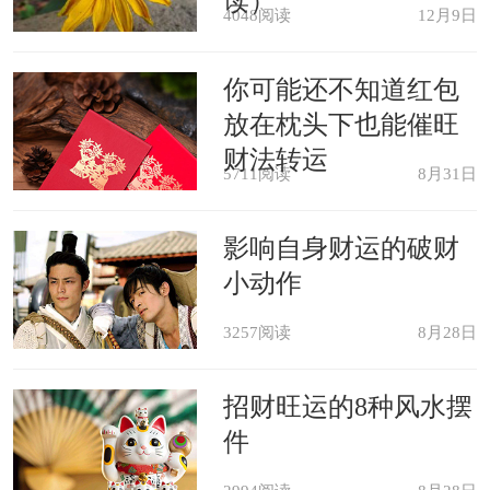
读）
4048阅读
12月9日
做生意的人梦见自己吃饭的碗丢
了，代表虽有财利，可是慎防为财利起
你可能还不知道红包
纠纷伤和气。
放在枕头下也能催旺
财法转运
5711阅读
8月31日
恋爱中的人梦见自己吃饭的碗丢
了，说明不怕阻碍终于有情人终成眷
影响自身财运的破财
小动作
属。
3257阅读
8月28日
本命年的人梦见自己吃饭的碗丢
了，意味着朋友之事少管，防被拖累惹
招财旺运的8种风水摆
件
上官司。钱财出入小心。