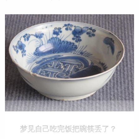
梦见自己吃完饭把碗筷丢了？