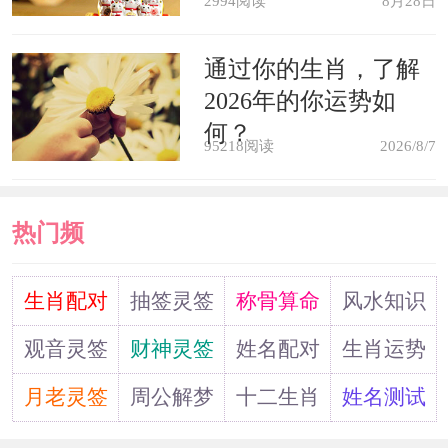
2994阅读
8月28日
怀孕的人梦见自己吃饭的碗丢了，
通过你的生肖，了解
预示生女，冬占生男，防流产。
2026年的你运势如
何？
95218阅读
2026/8/7
热门频
道
生肖配对
抽签灵签
称骨算命
风水知识
观音灵签
财神灵签
姓名配对
生肖运势
月老灵签
周公解梦
十二生肖
姓名测试