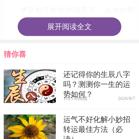
梦见自己吃饭的碗丢了，会为你带
来走运的人物逐渐显现，你以往努力於
展开阅读全文
与他人交流的用心，也将会获得价值。
对他人介绍给你知道的人物给予亲切的
猜你喜
对待，将会是敞开你走运之门的要害。
欢
还记得你的生辰八字
除了有知道许多朋友的时机，也有遽然
吗？测测你一生的运
收到礼物或被邀请吃饭的或许。可是也
势如何？
102530阅读
2026/8/7
因这些外交而常常晚归，导致睡眠不
足、身体疲劳等，游乐同时也要留意身
运气不好化解小妙招
体的健康状况。
转运最佳方法（必