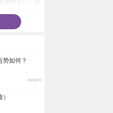
事物的推行，所
也要多加谨慎才
生女，不要提出
运势如何？
可成婚。
2026/8/9
失，后有财利，
读）
，终究赚钱。尤