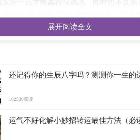
诚实在一点才能赢得信赖感。同时也不宜新
、新起步的事情这两天都最好避免，不然
展开阅读全文
梦见捡别人的鞋子穿，预示可望生男，八月
还记得你的生辰八字吗？测测你一生的
人梦见捡别人的鞋子穿，说明互相了解，即
102530阅读
人梦见捡别人的鞋子穿，意味着慎防财物损
利。
运气不好化解小妙招转运最佳方法（必
人梦见捡别人的鞋子穿，代表营利进展较慢