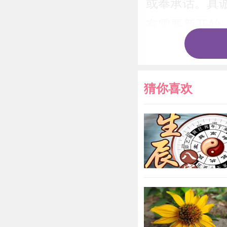
或奉承话。真
有需要新开始
行。
怀孕的人
猜你喜欢
重物。
恋爱中的
本命年的
西北方谋业有
做生意的