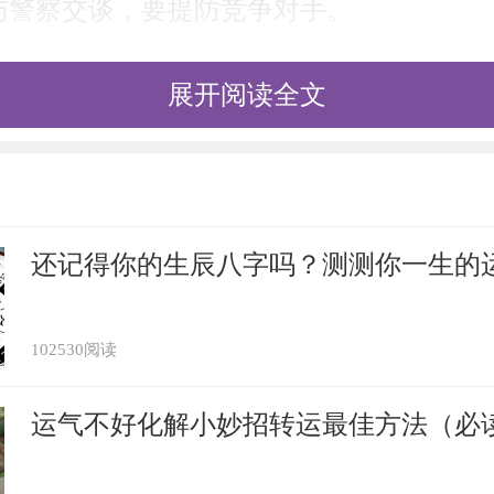
与警察交谈，要提防竞争对手。
见与警察交谈，政府和警察会非常尊重自己
展开阅读全文
察吵架，是凶兆，预示仇人和强盗在威胁着
梦见与警察争吵，会带着自己的情侣逃跑。
还记得你的生辰八字吗？测测你一生的
请求援助，作梦人会幸福安全。
102530阅读
求助于警察帮助，很快要出狱。
运气不好化解小妙招转运最佳方法（必
察的打，会贪污公款，损失惨重。