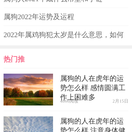
定，所以戌狗们也不要总想着跳槽、更
属狗2022年运势及运程
换工作，如果能够将手头的业务顺利完
成的话，那么他们所取得的成就必然不
2022年属鸡狗犯太岁是什么意思，如何
会差。还有就是工作的时候一定要小心
化解
小人的针对，毕竟“白虎”命星会给他们
热门推
带来一些小人霉运。
荐
属狗的人在虎年的运
势怎么样 感情圆满工
爱情运势指数：★★☆☆☆
作上困难多
4866阅读
2月15日
命中没有桃花星并不会影响到戌狗
的桃花运，毕竟他们是那种相当擅长抓
属狗的人在虎年的运
势怎么样 注意身体健