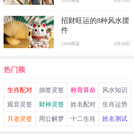
3261阅读
8月28日
有可能会面临“寒冬”，不仅无法依靠理
财增加自己的收入反倒是容易损失大把
招财旺运的8种风水摆
的财富。还有就是这一年里戌狗不适合
件
将手中的金钱借给他人，即使是自己的
2994阅读
8月28日
亲朋好友也要果断拒绝。因为一旦财富
离开自己的双手就很难再次回来。他们
热门频
在消费的时候也要设定一份详细的计
道
划，控制好自己的消费欲望，不要将手
生肖配对
抽签灵签
称骨算命
风水知识
中的财富用在毫无意义的地方。
观音灵签
财神灵签
姓名配对
生肖运势
月老灵签
周公解梦
十二生肖
姓名测试
事业运指数：★★★☆☆