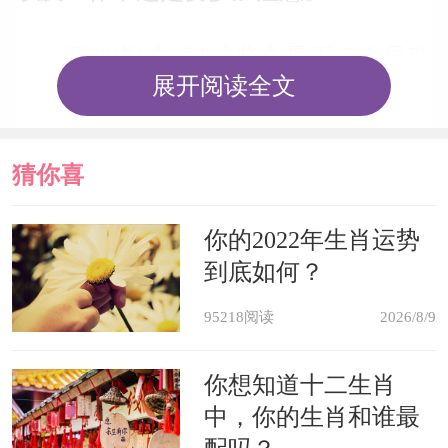
要知道“白虎”这些命星不仅会导致
展开阅读全文
戌狗遭遇意外事故，同事也容易招惹到
女性小人。好在“八座”吉星也会在这一
猜你喜
年进入到戌狗命宫中，这颗吉星可以有
效化解【属狗人2020年运势】中的煞
欢
你的2022年生肖运势
气，能够为那些从事教育、创作等行业
到底如何？
的戌狗带来很大的帮助。按照传统民俗
95218阅读
2026/8/9
奉请一件《
黑曜石12生肖本命佛-阿弥陀
你想知道十二生肖
佛菩萨
》佩戴在身上寓意逢凶化吉、事
中，你的生肖和谁最
业顺利、健康平安、家庭如意。