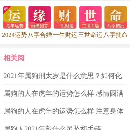
虽说命中有着多颗命星入住，但戌
狗的事业运表现并不算特别糟糕，尤其
是在上半年里整体呈现出上升趋势，不
2024运势
八字合婚
一生财运
三世命运
八字批命
少属狗的人都有机会在这段时间里升职
加薪，或者是完成自己的工作目标。而
相关阅
到了下半年由于个人的健康状况可能会
读
2021年属狗刑太岁是什么意思？如何化
出现变化，他们的工作效率也会随之下
解
滑，戌狗们需要在工作的同时注意休
属狗的人在虎年的运势怎么样 感情圆满
息，千万不要进行疲劳工作。
工作上困难多
属狗的人在虎年的运势怎么样 注意身体
此外由于这一年事业发展较为稳
健康
属狗人2021年戴什么吊坠和手链