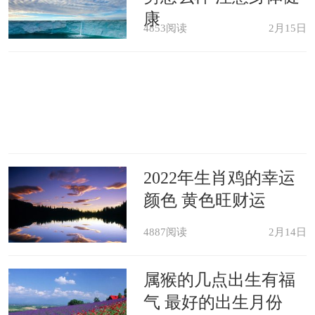
住爱情的生肖。属狗的人对待感情的态
康
度十分忠诚，能够为了自己的爱人和家
4853阅读
2月15日
庭无悔付出，这样的一种性格能够帮助
戌狗们获得恋爱的成功。可以说单身戌
狗如果想要在这一年结束单身生活的
话，那么是可以将大量的时间与精力放
2022年生肖鸡的幸运
在恋爱上的。他们无须担心因为恋爱而
颜色 黄色旺财运
导致工作状态下滑或者是生活出现变
4887阅读
2月14日
化，恰恰相反如果个人的感情稳定持久
的话反倒能够为他们带来更好的事业
属猴的几点出生有福
运。那么如何才可以在这一年里遇到适
气 最好的出生月份