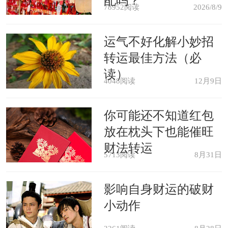
配吗？
78952阅读
2026/8/9
财运指数：★★★☆☆
运气不好化解小妙招
转运最佳方法（必
相较于能够稳定发展的事业运，戌
读）
狗在这一年中的财运表现不是很好，或
4048阅读
12月9日
者说缺少适合他们的发财机会。如果仅
你可能还不知道红包
仅是依靠努力工作赚取财富的话，那么
放在枕头下也能催旺
戌狗们倒是可以凭借着稳重的性格以及
财法转运
5713阅读
8月31日
不错的职场人缘获得好的正财收入，但
他们的偏财没有好的发展前景，所以那
影响自身财运的破财
小动作
些热衷于理财、炒股、投资的戌狗们很