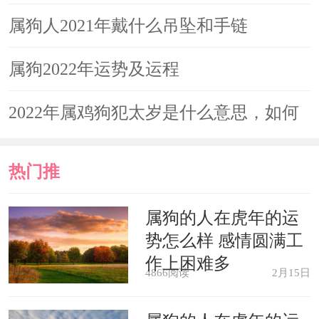
很大的提升。对于属狗人来说，在2021
健康
属狗人2021年戴什么吊坠和手链
年佩戴翡翠不仅能够让个人魅力得到提
属狗2022年运势及运程
升，同时也很会吸引到异性的关注，对
于感情的发展有很大的帮助。尤其对于
2022年属鸡狗犯太岁是什么意思，如何
单身之人，在翡翠的作用下，收获恋情
化解
的概率是非常高的，并且还能够有效地
热门推
避开烂桃花，找到真正适合自己的人。
荐
属狗的人在虎年的运
对于已婚人士来说，经常佩戴翡翠能够
势怎么样 感情圆满工
让他们与爱人之间的关系更加和睦，同
作上困难多
4866阅读
2月15日
时也会防止第三者的插足。无论是单身
的还是有伴侣的属狗人，在2021年可随