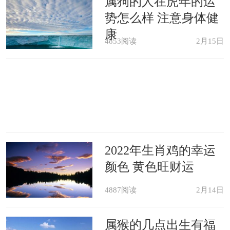
属狗的人在虎年的运
势怎么样 注意身体健
身佩戴一件来催旺感情运势，单身者可
康
以借助“狐狸吊坠”吉祥物来期盼提升姻
4853阅读
2月15日
缘运，吸引正缘桃花，增强人缘魅力，
早日遇到命定良缘。而有对象的属狗
人，则寓意巩固情缘，恋情婚姻和合美
满，与恋人恩爱如初。
2022年生肖鸡的幸运
忌戴红宝石
颜色 黄色旺财运
4887阅读
2月14日
生肖狗在2021年最不适合佩戴的是
红宝石。因为红色属于比较旺的颜色，
属猴的几点出生有福