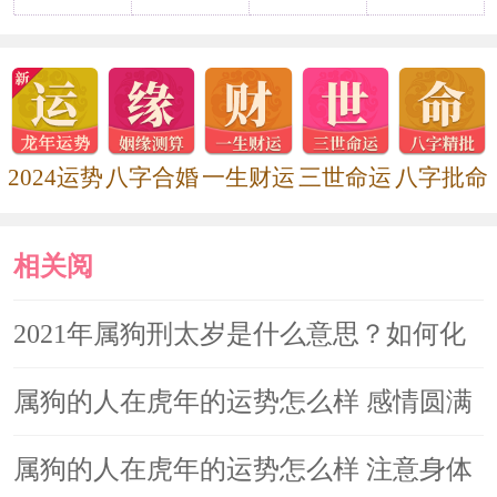
赠他人，如果将自己佩戴过的黄水晶送
给别人的话，就相当于是把财运送给了
对方。属狗人在2021年可以随身佩戴一
件貔貅吊坠来作为招财旺运的吉祥物，
2024运势
八字合婚
一生财运
三世命运
八字批命
有巩固流年财运，生旺财气，化解破财
损财的美好寓意，祈福今年增财添禄、
相关阅
财运顺遂。
读
2021年属狗刑太岁是什么意思？如何化
佩戴翡翠
解
属狗的人在虎年的运势怎么样 感情圆满
翡翠通常给人的感觉都是非常高贵
工作上困难多
属狗的人在虎年的运势怎么样 注意身体
的，在翡翠的作用之下，人的气质会有