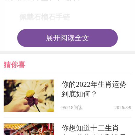
佩戴石榴石手链
石榴石其貌不扬，但却是一种天然
展开阅读全文
的矿石，里边含有许多对人体有益的微
量元素，长期佩戴对于人的身心健康会
猜你喜
有很大的帮助。对于生肖狗来说，2021
欢
你的2022年生肖运势
年佩戴石榴石，可以让他们的心情变得
到底如何？
舒畅平和。毕竟在刑太岁的年份当中，
95218阅读
2026/8/9
遇到的糟心事是比较多的，如果想不开
的话，很容易造成心理疾病。但是在石
你想知道十二生肖