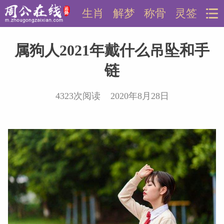
生肖
解梦
称骨
灵签
属狗人2021年戴什么吊坠和手
链
4323次阅读 2020年8月28日