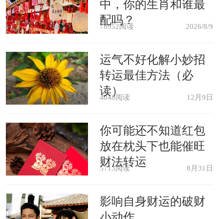
中，你的生肖和谁最
榴石的作用之下，生肖狗的自我调节能
配吗？
力增强，遇到事情能够用乐观积极的心
78952阅读
2026/8/9
态去面对，这样的转变会让他们的身心
运气不好化解小妙招
有好的发展。另外，长期佩戴石榴石也
转运最佳方法（必
能改变生肖狗的容貌，让他们的颜值提
读）
4048阅读
12月9日
升，气质更加出众，对于感情的发展也
很有帮助。
你可能还不知道红包
放在枕头下也能催旺
佩戴黄水晶
财法转运
5713阅读
8月31日
黄水晶也是生肖狗在2021年比较适
影响自身财运的破财
合佩戴的宝石之一。黄水晶的主要功效
小动作