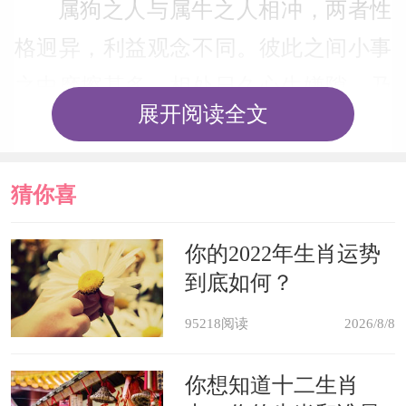
属狗之人与属牛之人相冲，两者性
格迥异，利益观念不同。彼此之间小事
之中摩擦甚多。相处日久心生嫌隙。乃
展开阅读全文
中下之配。
属狗之人与属鸡之人相冲，两者关
猜你喜
系冷漠，处事风格不同，且难以沟通。
欢
你的2022年生肖运势
两人互有猜忌，生活必艰难困苦。绝非
到底如何？
良配。
95218阅读
2026/8/8
属狗2022年运势及运程
你想知道十二生肖