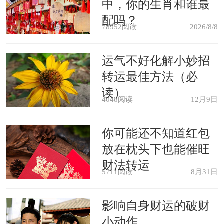
中，你的生肖和谁最
2022年属鸡狗犯太岁是什么意思，
配吗？
如何化解
78952阅读
2026/8/8
2021年属狗刑太岁是什么意思？如
运气不好化解小妙招
转运最佳方法（必
何化解
读）
4048阅读
12月9日
属狗2021年刑太岁相刑怎么化解，
你可能还不知道红包
属狗全年运势如何这一年结婚好不好
放在枕头下也能催旺
财法转运
5711阅读
8月31日
影响自身财运的破财
小动作