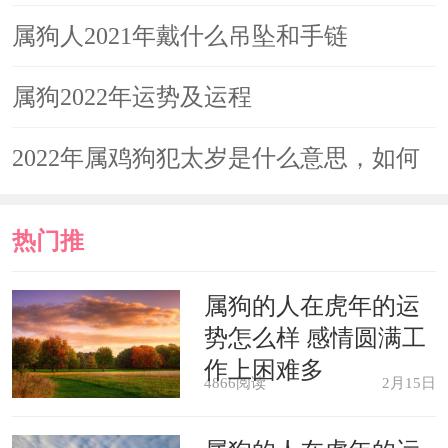
健康
属狗人2021年戴什么吊坠和手链
属狗2022年运势及运程
2022年属鸡狗犯太岁是什么意思，如何
化解
热门推
荐
属狗的人在虎年的运
势怎么样 感情圆满工
作上困难多
4866阅读
2月15日