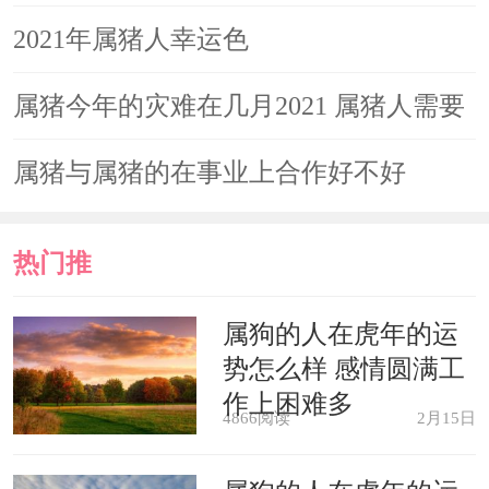
情缘，恋情婚姻和合美满，与恋人恩爱
2021年属猪人幸运色
如初。
属猪今年的灾难在几月2021 属猪人需要
佩戴草莓晶手链
避开的月份
属猪与属猪的在事业上合作好不好
除了粉水晶之外，生肖猪在2021年
佩戴草莓晶也是非常好的。草莓晶是一
热门推
种外观精美的水晶，小巧可爱，玲珑别
荐
致，如果制成手链随身携带的话，对属
属狗的人在虎年的运
势怎么样 感情圆满工
猪人的健康会带来很大的帮助。草莓晶
作上困难多
4866阅读
2月15日
富含有很多对人体有益的微量元素，能
够消除属猪人身上的负能量，让他们变