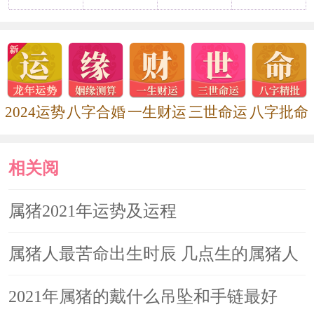
中的生肖猪在粉水晶的作用之下，与恋
人之间的关系更加和睦稳定，并且能够
经受的住一些现实问题的考验，非常坚
定的在一起，不被外界的事情影响。无
2024运势
八字合婚
一生财运
三世命运
八字批命
论是单身的还是有伴侣的属猪人，在
相关阅
2021年可随身佩戴一件【月石缘兴鸿增
情手绳】来催旺感情运势，单身者可以
读
属猪2021年运势及运程
借助吉祥物来期盼提升姻缘运，吸引正
属猪人最苦命出生时辰 几点生的属猪人
缘桃花，增强人缘魅力，早日遇到命定
良缘。而有对象的属猪人，则寓意巩固
最辛苦
2021年属猪的戴什么吊坠和手链最好