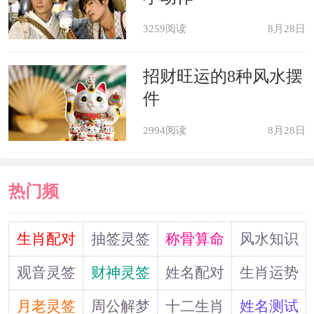
佩戴粉水晶手链
3259阅读
8月28日
生肖猪在2021年也非常适合佩戴粉
招财旺运的8种风水摆
件
水晶手链。属猪人在本年度的感情发展
并不是很稳定，尤其对于单身之人，爱
2994阅读
8月28日
情运势平平，个人呈现出来的魅力也不
足以吸引到异性的关注。但是在粉水晶
热门频
的作用之下，属猪人的异性缘却会有明
道
生肖配对
抽签灵签
称骨算命
风水知识
显的提升，无论是通过相亲还是工作的
观音灵签
财神灵签
姓名配对
生肖运势
关系，都会结识到一些优质的异性，这
月老灵签
周公解梦
十二生肖
姓名测试
也给他们脱单提供了很好的机会。恋爱