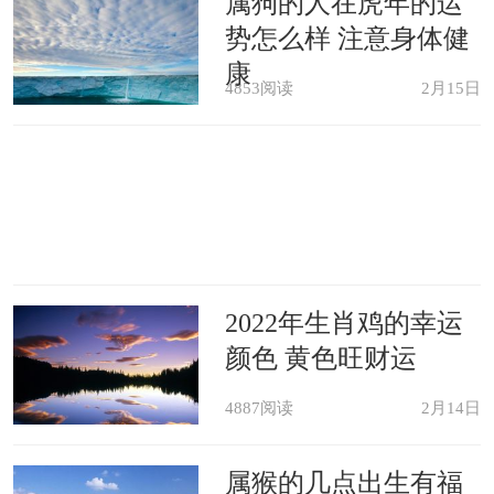
属狗的人在虎年的运
得积极向上，遇到不开心的事情也能够
势怎么样 注意身体健
用良好的心态去面对。在草莓晶的帮助
康
4853阅读
2月15日
之下，生肖猪在健康方面会有很好的呈
现。尤其对于那些身体比较虚弱的人，
经常佩戴草莓晶，身体状态会有很大的
改善，一些不舒服的症状也会随之消
失，对健康的帮助是非常明显的。属猪
2022年生肖鸡的幸运
人在2021年可以随身佩戴一条【月石缘
颜色 黄色旺财运
解岁手绳】作为2021年吉祥饰物，寓意
4887阅读
2月14日
运势畅达、岁岁平安，祈福全年吉利顺
属猴的几点出生有福
遂，福星高照，福运连连。