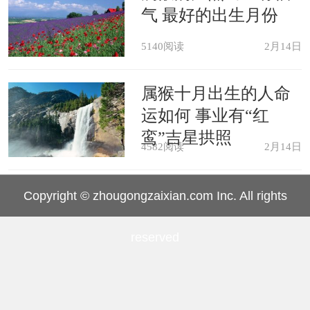
气 最好的出生月份
忌戴紫水晶
5140阅读
2月14日
对于属猪人来说，2021年不宜佩戴
属猴十月出生的人命
运如何 事业有“红
的是紫水晶。紫水晶虽然色彩亮丽，但
鸾”吉星拱照
是与属猪人的气场却是非常不相合的。
4582阅读
2月14日
如果经常佩戴紫水晶的话，属猪人很容
Copyright © zhougongzaixian.com Inc. All rights
易遇到一些倒霉的事情，时常会被霉运
缠身，诸事不顺。尤其在工作当中，容
reserved
易在细节性的问题上出错，同时也可能
会在无意中得罪领导和同事，给他们的