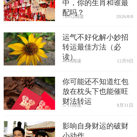
中，你的生肖和谁最
会因为貔貅的存在，而发生在属猪人的
配吗？
78952阅读
2026/8/8
身上，让他们收获不菲的财富。另外，
运气不好化解小妙招
貔貅也会帮助属猪人守护好手中的财
转运最佳方法（必
富，避开一些经济上的损失，不至于陷
读）
4048阅读
12月9日
入经济紧张的局面。属猪人在2021年可
以随身佩戴一件【月石缘济财迎禄手
你可能还不知道红包
绳】来作为招财旺运的吉祥物，济财手
放在枕头下也能催旺
财法转运
绳有巩固流年财运，生旺财气，化解破
5711阅读
8月31日
财损财的美好寓意，祈福今年增财添
影响自身财运的破财
禄、财运顺遂。
小动作