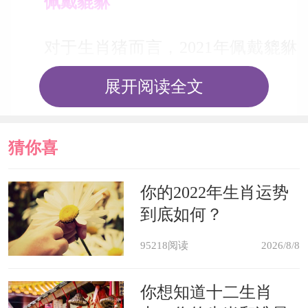
佩戴貔貅
对于生肖猪而言，2021年佩戴貔貅
手链是非常好的。众所周知，貔貅的风
展开阅读全文
水作用是招财，而属猪人在2021年的财
富运势并不是很好，总是会错过一些赚
猜你喜
钱机会，再加上工作不稳定，收入各方
欢
面都会有所降低。但是将貔貅制成手链
你的2022年生肖运势
到底如何？
随身携带，在貔貅的作用之下，属猪人
95218阅读
2026/8/8
在偏财方面却能够有很好的收获，比如
买彩票中奖，打麻将赢钱，或者是参加
你想知道十二生肖
商场抽奖中得一等奖等等。这些好事都