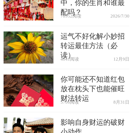
中，你的生肖和谁最
获，不仅能够遇到各方面都很心动的对
配吗？
象，并且还能收获一段甜蜜的恋情，让
78952阅读
2026/7/30
他们结束单身之苦，从此拥有自己的幸
运气不好化解小妙招
福。不过黄水晶在佩戴的过程中，一定
转运最佳方法（必
要保持清洁，不能沾染灰尘和杂质，要
读）
4041阅读
12月9日
定期的清洗，这样才能起到提升魅力的
作用。无论是单身的还是有伴侣的属兔
你可能还不知道红包
放在枕头下也能催旺
人，在2021年可随身佩戴一件【月石缘
财法转运
兴鸿增情手绳】来催旺感情运势，单身
5706阅读
8月31日
者可以借助吉祥物来期盼提升姻缘运，
影响自身财运的破财
吸引正缘桃花，增强人缘魅力，早日遇
小动作