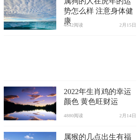
属狗的人在虎年的运
势怎么样 注意身体健
时常会有其他人给予支持，让他们不再
康
孤军奋战，事业上会有很好的发展。在
4842阅读
2月15日
贵人生肖的作用之下，生肖兔的工作能
力也会有很大的提升，整个人变得更加
自信从容，即使面对困境也会拥有良好
的心态，这样的转变对事业的发展是非
常有利的。
2022年生肖鸡的幸运
颜色 黄色旺财运
忌戴粉水晶
4880阅读
2月14日
对于生肖兔来说，2021年最不适合
属猴的几点出生有福