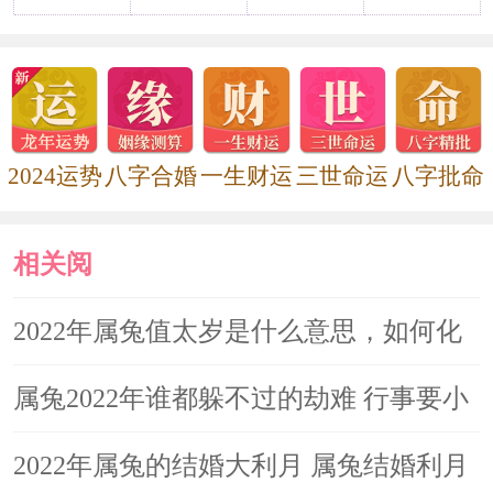
一系列的问题会让生肖兔感到压力山
大，常常为这些事情烦心。如果想要提
升财富运程，生肖兔在本年度可以佩戴
貔貅手链，因为貔貅是招财功效非常强
2024运势
八字合婚
一生财运
三世命运
八字批命
大的吉祥物，能够让属兔人得到一些额
外的赚钱机会。在保证正财稳定的情况
相关阅
下，也能够在偏财方面有很好的收获。
另外，貔貅也会让属兔人变得勤俭节
读
2022年属兔值太岁是什么意思，如何化
制，在消费的时候更加理性，从而避开
解
属兔2022年谁都躲不过的劫难 行事要小
了很多不必要的开支，在金钱方面会有
心
2022年属兔的结婚大利月 属兔结婚利月
很好的积累。属兔人在2021年可以随身