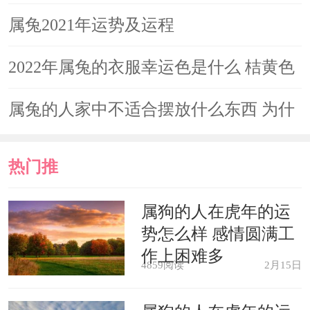
佩戴一件用来作为招财旺运的吉祥物，
是几月
属兔2021年运势及运程
济财手绳有巩固流年财运，生旺财气，
2022年属兔的衣服幸运色是什么 桔黄色
化解破财损财的美好寓意，祈福今年增
财添禄、财运顺遂。
助推事业发展
属兔的人家中不适合摆放什么东西 为什
佩戴与自己属相相合的生肖佩饰
么
热门推
生肖兔在2021年佩戴与自己属相相
荐
属狗的人在虎年的运
合的生肖配饰，也是非常不错的选择。
势怎么样 感情圆满工
在贵人生肖的作用之下，生肖兔能够得
作上困难多
4859阅读
2月15日
到一些帮助，并且运气也会变得越来越
好。尤其在职场当中遇到困难的时候，