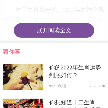
对于生肖兔来说，2021年最适合佩
戴的手链是黄水晶手链。黄水晶是非常
强大的宝石，不仅有对人体有益的微量
展开阅读全文
元素和物质，并且与生肖兔的气场很相
合。在黄水晶的作用之下，生肖兔整个
猜你喜
人呈现出来的魅力是非常强大的。尤其
欢
你的2022年生肖运势
在面对异性的时候，整个人浑身散发着
到底如何？
迷人的魅力，容易吸引到异性的关注与
95218阅读
2026/7/30
好感。对于单身的生肖兔，如果经常佩
戴黄水晶，在感情方面会有很好的收
你想知道十二生肖