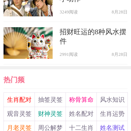
到命定良缘。而有对象的属兔人，则寓
3249阅读
8月28日
意巩固情缘，恋情婚姻和合美满，与恋
招财旺运的8种风水摆
人恩爱如初。
件
佩戴貔貅手链
2991阅读
8月28日
生肖兔在2021年的财富运势不是很
热门频
理想，赚钱对他们来说是比较困难的事
情。尤其对于那些刚进入职场不久的属
道
生肖配对
抽签灵签
称骨算命
风水知识
兔人，不仅收入较低，生活中还会有很
观音灵签
财神灵签
姓名配对
生肖运势
多开销。比如房租以及人情往来等等，
月老灵签
周公解梦
十二生肖
姓名测试