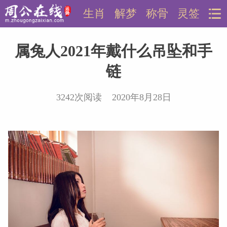
生肖
解梦
称骨
灵签
属兔人2021年戴什么吊坠和手
链
3242次阅读 2020年8月28日