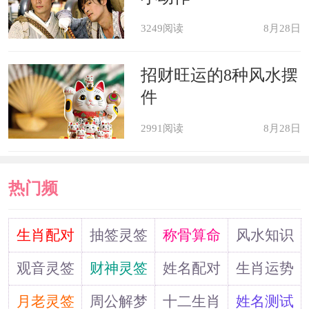
角不要乱放杂物，保持干净和整洁。
3249阅读
8月28日
不能与属鸡人、属龙人在一起
招财旺运的8种风水摆
风水当中的十二生肖也是存在吸引
件
和排斥现象的，比如卯兔和酉鸡相冲，
2991阅读
8月28日
是天生的对头，在一起容易矛盾重重。
卯兔和辰龙相害，在一起的话对双方都
热门频
不利，因此属兔的人最好远离属鸡的人
道
生肖配对
抽签灵签
称骨算命
风水知识
和属龙的人。
观音灵签
财神灵签
姓名配对
生肖运势
属兔2022年运势及运程
月老灵签
周公解梦
十二生肖
姓名测试