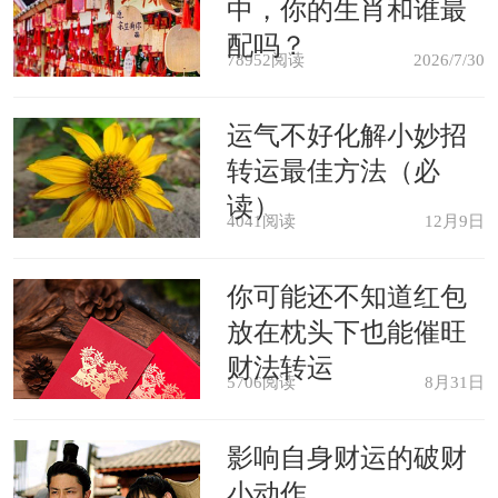
中，你的生肖和谁最
鸟的，养了可能对自己的财运产生很大
配吗？
78952阅读
2026/7/30
影响，容易破财。对身体健康也是不太
好的，会出现生病的状况。
运气不好化解小妙招
转运最佳方法（必
办公室天花板不能太低
读）
4041阅读
12月9日
属兔的人的事业如果想顺顺利利，
你可能还不知道红包
就要注意一下办公室风水问题。属兔的
放在枕头下也能催旺
人不宜选择在办公室天花板矮的地方办
财法转运
5706阅读
8月31日
公， 不然容易有压迫感，让工作效率变
低。座位不要对着大门。办公室的斜对
影响自身财运的破财
小动作