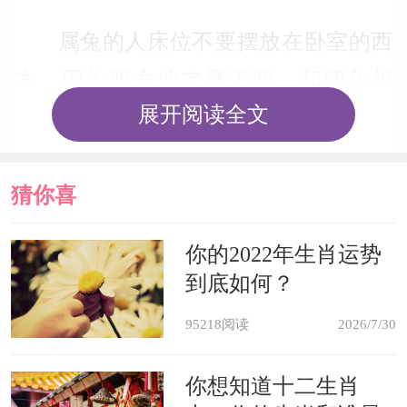
属兔的人床位不要摆放在卧室的西
方，因为西方地支属于酉，和卯兔相
展开阅读全文
冲，会对属兔人产生不利影响。还有就
是，西南方也对属兔人不好。因为西南
在地支上表示为未、申，而未申刚好是
猜你喜
卯的墓绝之地，所以属兔人的卧室睡床
欢
你的2022年生肖运势
布局要远离这两个方位。
到底如何？
95218阅读
2026/7/30
切忌养爬行类动物或鸟
你想知道十二生肖
属兔的人是不适合养爬行类动物或