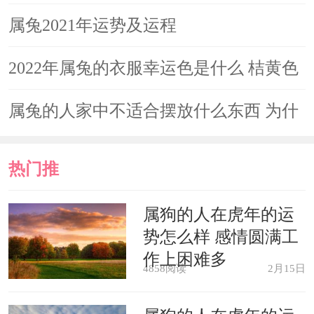
是几月
属兔2021年运势及运程
2022年属兔的衣服幸运色是什么 桔黄色
助推事业发展
属兔的人家中不适合摆放什么东西 为什
么
热门推
荐
属狗的人在虎年的运
势怎么样 感情圆满工
作上困难多
4858阅读
2月15日