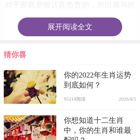
对于家庭是很认真负责的，所以属马的
人这一生当中还是只会拥有一次婚姻
展开阅读全文
的。
婚姻生活如何
猜你喜
属马的人在今年的运势当中，感情
欢
你的2022年生肖运势
到底如何？
生活还是比较多可变性的，他们在这一
年里很有可能会面临婚姻变故。对于单
95218阅读
2026/8/5
身的属马人来说，在这一年里最好不要
你想知道十二生肖
着急找对象，因为他们可能会所遇非
中，你的生肖和谁最
人；对于正在谈恋爱的属马人来说，最