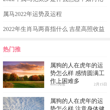
解
属马2022年运势及运程
2022年生肖马两喜指什么 吉星高照收益
倍增
热门推
荐
属狗的人在虎年的运
势怎么样 感情圆满工
作上困难多
4861阅读
2月15日
属狗的人在虎年的运
势怎么样 注意身体健