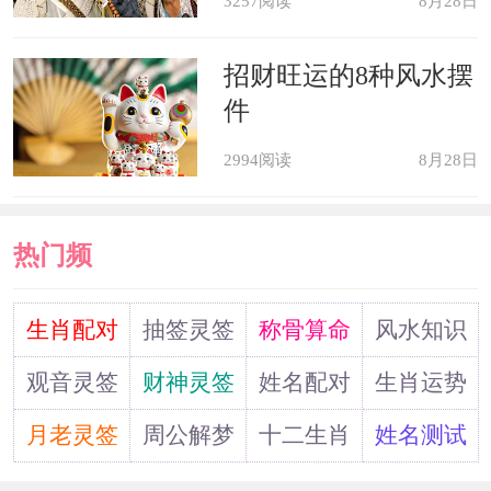
3257阅读
8月28日
惯，改掉不良习性，比如嗜酒、熬夜等
等，否则很容易导致疾病出现。因为这
招财旺运的8种风水摆
一年是他们冲太岁的年份，所以他们各
件
方面的运势都不是很好，包括了事业
2994阅读
8月28日
运。在事业方面，属马人很容易会遇到
工作阻碍，导致他们的工作质量下降，
热门频
严重影响了他们的事业发展，甚至会导
道
生肖配对
抽签灵签
称骨算命
风水知识
致失业的情况发生，所以如果有需要的
话还是要多多注意的。
观音灵签
财神灵签
姓名配对
生肖运势
月老灵签
周公解梦
十二生肖
姓名测试
属马2022年运势及运程