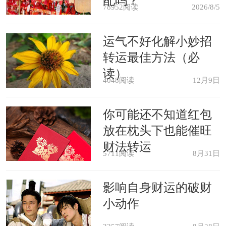
配吗？
78952阅读
2026/8/5
好及时地增加双方的感情，因为他们的
恋情可能遇到意外；对于已婚的属马人
运气不好化解小妙招
转运最佳方法（必
来说，他们的婚姻生活会遇到很多矛
读）
盾，需要及时地进行沟通和化解，以便
4048阅读
12月9日
更好的相处。
你可能还不知道红包
放在枕头下也能催旺
事业发展如何
财法转运
5711阅读
8月31日
30岁的属马人在事业上面的运势情
影响自身财运的破财
况不是很好，他们的身体健康可能会发
小动作
生意外，需要及时地调整自己的生活习