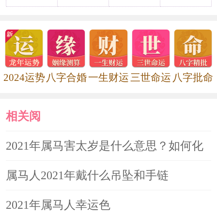
可以起到不错的效果。属马人可以借助
这些开运物使得自己在2022年平安顺遂
诸事顺利。
2024运势
八字合婚
一生财运
三世命运
八字批命
属马2022年运势及运程
马在2022年犯太岁吗 属马人在虎年
相关阅
运势分析
读
2021年属马害太岁是什么意思？如何化
2021年属马害太岁是什么意思？如
解
属马人2021年戴什么吊坠和手链
何化解
2021年属马人幸运色