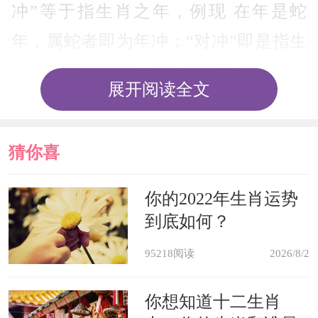
冲”等于指生肖之年，例现 在年是蛇
年，属蛇者即为年冲；“对冲”即是指生
肖之年再加上六年，“对冲”又叫“六冲”,
展开阅读全文
即子午冲、丑未冲、寅申冲、卯酉冲、
辰戌冲、巳亥冲；以辛巳蛇年为例，巳
猜你喜
与亥为相冲，因此肖猪的人仕在辛巳蛇
年，便是“对冲”,犯了太岁；遇到“年
欢
你的2022年生肖运势
冲”或“对冲”的生肖，都要到庙里拜太
到底如何？
岁，才会诸事顺吉什么叫做刑太岁，刑
95218阅读
2026/8/2
太岁，又称“偏冲”,自己的出身年如与流
你想知道十二生肖
年所属生肖相差三年，便是刑克，即与