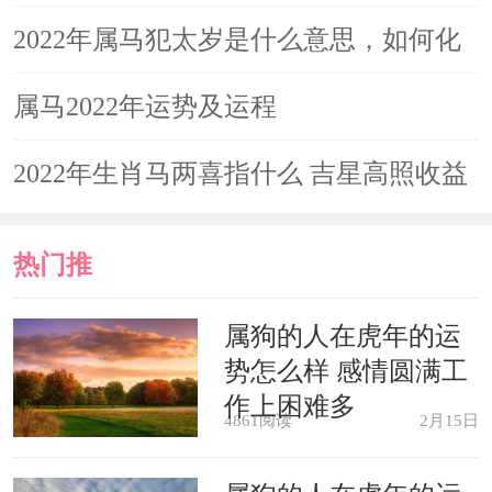
2022年属马犯太岁是什么意思，如何化
解
属马2022年运势及运程
2022年生肖马两喜指什么 吉星高照收益
倍增
热门推
荐
属狗的人在虎年的运
势怎么样 感情圆满工
作上困难多
4861阅读
2月15日