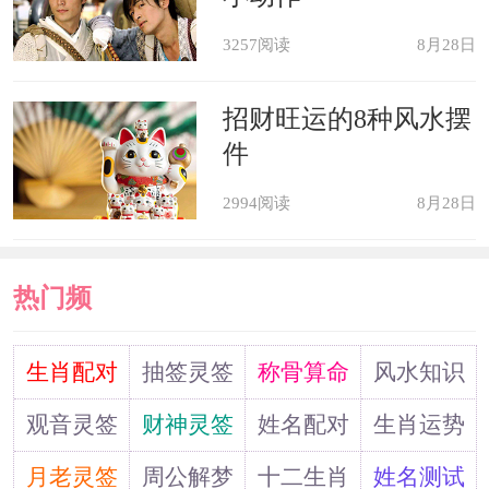
属马人害太岁如何转运
3257阅读
8月28日
属马人在2022年如果想要化解害太
招财旺运的8种风水摆
岁，那么他们可以选择开运饰品来化
件
解。这不仅可以装饰自我，提升气质，
2994阅读
8月28日
关键还有助于化解太岁。属马男可以选
择佩戴桃木手串，能够有效驱邪化煞，
热门频
不过在挑选的时候尽量选择小巧一点的
道
生肖配对
抽签灵签
称骨算命
风水知识
别太扎眼。而属马女适合佩戴转运珠，
转运珠可以帮助她们改变运势，属马女
观音灵签
财神灵签
姓名配对
生肖运势
不管是挂在脖子上还是佩戴在手腕，都
月老灵签
周公解梦
十二生肖
姓名测试