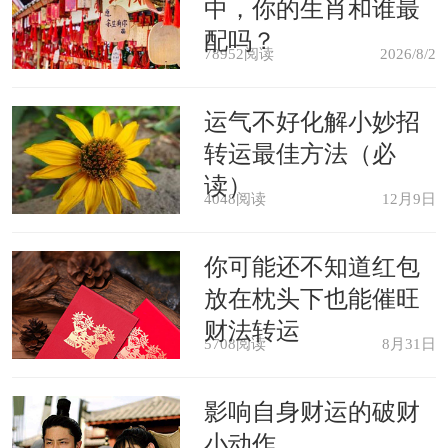
中，你的生肖和谁最
流年太岁“偏冲”古语有云：太岁当头
配吗？
78952阅读
2026/8/2
坐，无喜恐有祸例如蛇年，肖蛇为太
岁，肖猪为冲太岁，而肖猴和虎为“偏
运气不好化解小妙招
转运最佳方法（必
冲”太岁 普通人的年庚，若与值年太
读）
岁相同，汉族民间称为犯太岁，年庚对
4048阅读
12月9日
冲者，则叫冲太岁；诗约： 太岁当头坐
你可能还不知道红包
无喜恐有祸因此，无论是那一种，在那
放在枕头下也能催旺
一年里必定百事不顺，事业多困厄，身
财法转运
5708阅读
8月31日
体多病变，也所以要拜太岁保证自身运
势。
影响自身财运的破财
小动作