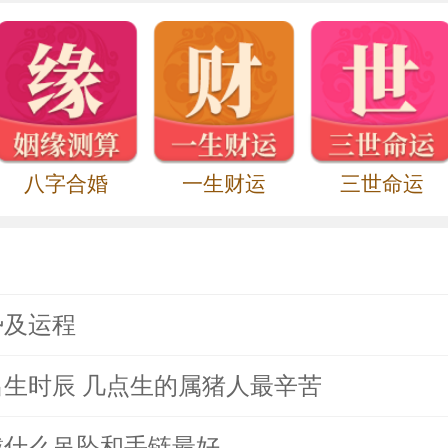
八字合婚
一生财运
三世命运
势及运程
生时辰 几点生的属猪人最辛苦
的戴什么吊坠和手链最好