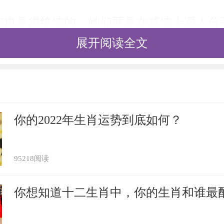
实也是很绝情的，她们要是在感情上跟人分
展开阅读全文
是彻底的分开，不再有任何联系，跟对方仿
是另一半提分手，属猪女会十分淡定，很决
间内撇清同对方的关系，会老死不相往来。
你的2022年生肖运势到底如何？
不喜欢表露自己的情感，特别是在心情低落
95218阅读
，这样会让她们觉得自己更丢脸。相反的，
你想知道十二生肖中，你的生肖和谁最
闷，比如说疯狂消费，通过买买买，属猪女
，会暂时忘却痛苦的记忆，也会更有动力赚