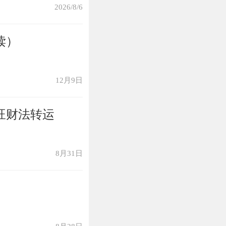
2026/8/6
读）
旦跟爱人分手，
宠物会让属猪女
12月9日
，而属猪女对待
旺财法转运
苦。
8月31日