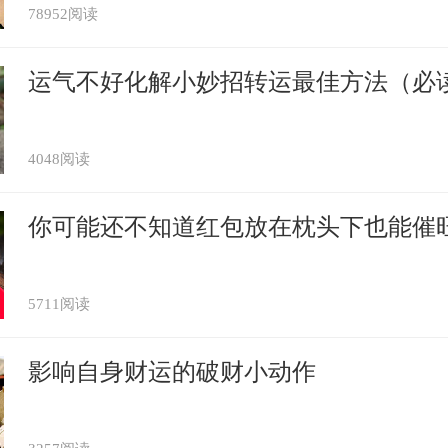
78952阅读
运气不好化解小妙招转运最佳方法（必
对于属猪女来说，最重要的是陪伴。所以一
通过养宠物来让自己不再寂寞。而且可爱的
4048阅读
为关键的是，宠物一直都是以主人为中心的
你可能还不知道红包放在枕头下也能催
感的，久而久之，她们会渐渐忘却失恋的痛
2年运势及运程 财运上取得不错收益
5711阅读
属猪的人犯太岁吗 属猪人破太岁运势差
影响自身财运的破财小动作
属猪破太岁怎么化解 少去爬山或攀岩