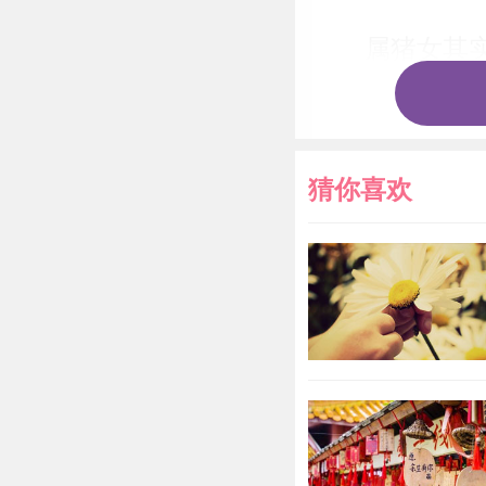
属猪女其
藕断丝连，而
关系。因此要
会在最短的时
猜你喜欢
买买买
属猪女并
喜欢找人倾诉
的方法排解烦
自己释放压力