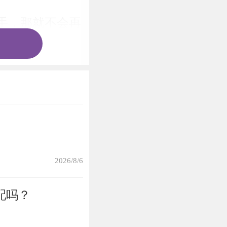
手，那就不会再
佛变成陌路人的
绝的同意，并且
的时候，她们不
2026/8/6
属猪女会用其他
配吗？
能最大程度的让
钱。