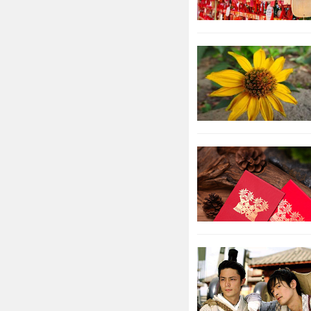
养宠物
一段感情
属猪女会想要
重新振作。更
宠物是有责任
猪年202
2022年
2022年