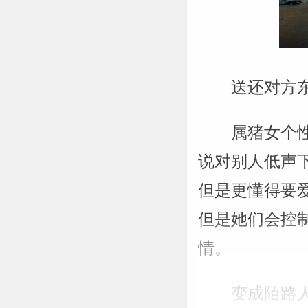
送还对方
属猪女个
说对别人低声
但是更懂得要
但是她们会控
情。
变成陌路