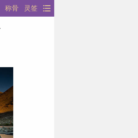
称骨
灵签
信