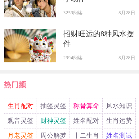
不过这种疯狂的方式常常帮助属马
3259阅读
8月28日
的人取得事业上的一系列成功，也让属
马者的成功多了一分保剑锋从磨砺出，
招财旺运的8种风水摆
件
梅花香自苦寒来的磨难意味。前方的挑
战，向属马着冲过去吧。
2994阅读
8月28日
属马2022年运势及运程
热门频
马在2022年犯太岁吗 属马人在虎年
道
生肖配对
抽签灵签
称骨算命
风水知识
运势分析
观音灵签
财神灵签
姓名配对
生肖运势
2022年属马犯太岁是什么意思，如
月老灵签
周公解梦
十二生肖
姓名测试