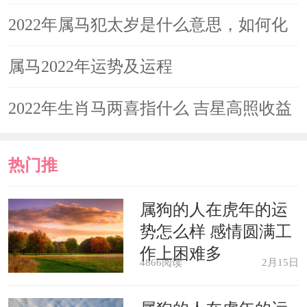
2022年属马犯太岁是什么意思，如何化
解
属马2022年运势及运程
2022年生肖马两喜指什么 吉星高照收益
倍增
热门推
荐
属狗的人在虎年的运
势怎么样 感情圆满工
作上困难多
4866阅读
2月15日