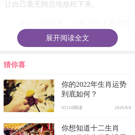
让自己毫无顾忌地放松下来。
在他们的眼里，只有亲情才是最重
要的，当自己累的时候或是失败，亲情
展开阅读全文
才能给予自己最大的安慰以及帮助，也
只有这样，自己的内心才能得到一定的
猜你喜
释放，过后也才能拥有更多的动力。
欢
你的2022年生肖运势
到底如何？
属马的人会为什么而疯狂
95218阅读
2026/8/8
午马：前方的挑战
你想知道十二生肖
属马的这种疯狂还真就和别人的疯