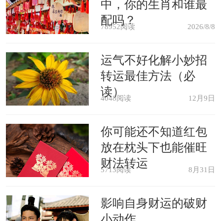
中，你的生肖和谁最
狂不一样，属马的疯狂是很有激情的
配吗？
78952阅读
2026/8/8
疯，就好像终于看见有意思的事物了那
运气不好化解小妙招
种疯，所以属马的人有迎难而上，越艰
转运最佳方法（必
难越是卯上了那种风格。
读）
4048阅读
12月9日
一旦有挑战性的事物出现在属马的
你可能还不知道红包
人生命当中，他们会不顾一切的想着挑
放在枕头下也能催旺
战冲过去，就算前方诸多磨难，属马的
财法转运
5713阅读
8月31日
人也是很异常的反而激动起来，真是不
知道属马的到底是怎么了。
影响自身财运的破财
小动作