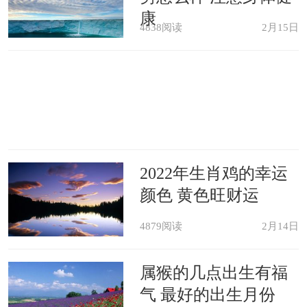
康
司的发展蒸蒸日上。属猴人加上今年驿马星动，愈动愈起
4838阅读
2月15日
劲，更要学会把握住机会，在项目中发挥自身才能，得到上
司的赞赏。但因为流年相冲的原因，属猴今年工作特别辛
苦，也存在着业务上功亏一篑的机率，所以工作要加倍重视
细节，精益求精。
2022年生肖鸡的幸运
颜色 黄色旺财运
若原本的工作止步不前的话，今年可考虑更换一份工
作，寻求更加广阔的发展空间，明确之后的职业发展方向。
4879阅读
2月14日
属猴的朋友今年可随身佩戴或摆放此吉祥物，寓意龙猴贵人
属猴的几点出生有福
相合，事业腾飞，增福添寿，保运平安。
气 最好的出生月份