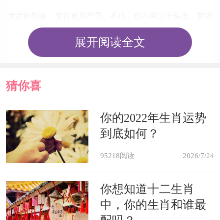
太岁的影响，变得更加严重。不过，也不用过于焦虑，变动
不一定就是坏的结果，有时反而因祸得福，铤而走险也会获
展开阅读全文
得很多意想不到的东西。切记今年属猴人宜动不宜静，这样
可将冲太岁的负面影响降低。
猜你喜
欢
你的2022年生肖运势
俗话说太岁当头坐，无喜必有祸，属猴人在2022年可
到底如何？
以办喜事，比如结婚生子、或者乔迁新居、创办公司，都可
95218阅读
2026/7/24
降低冲太岁带来的影响。如果没有办喜事，就要做好心理准
备，迎接不好的事情法发生。属猴人今年的感情运势不佳，
你想知道十二生肖
与伴侣感情不稳定，分分合合最容易导致分手。
中，你的生肖和谁最