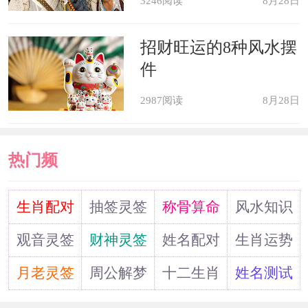
3246阅读
8月28日
感情方面，与伴侣发生争执时，多站在另一半的角度
招财旺运的8种风水摆
件
来看待问题，不要一昧的责怪对方，不能一时冲动就做出伤
害对方的事情，否则很容易导致感情破裂。
2987阅读
8月28日
热门频
属猴人今年正处于与太岁相冲的年份，可以佩戴与自
己相合的生肖饰物，以龙及鼠形饰物为佳。另外，属猴人是
道
生肖配对
抽签灵签
称骨算命
风水知识
2022年犯太岁的生肖之一，命理学上说，太岁为一年之主，
观音灵签
财神灵签
姓名配对
生肖运势
主管当年运势，犯之不利，若诚心祈佑，亦为命中贵神。故
月老灵签
周公解梦
十二生肖
姓名测试
犯太岁之人，在旧岁末、新年初，可前往太岁庙拜太岁，以
祈求太岁星君庇佑。或者在家中摆放或悬挂一件“保运福