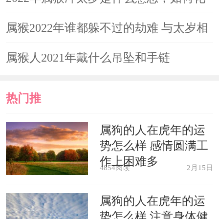
解。
解
属猴2022年谁都躲不过的劫难 与太岁相
另外，属猴人在2022年要地方大耗凶星的牵动，对经
冲
属猴人2021年戴什么吊坠和手链
商的属猴人来说，不要随意去投资理财，否则会损失大量的
钱财，得不偿失。在偏财方面，可以选择投资房地产等稳定
热门推
的市场，不要冒险炒股。属猴人今年若想通过风水调理财
荐
属狗的人在虎年的运
运，可在办公室或家居客厅摆放一件铜貔貅，寓意家居风水
势怎么样 感情圆满工
和谐，招财纳福，财源生生不息。
作上困难多
4854阅读
2月15日
属猴人2022年事业
属狗的人在虎年的运
属猴人今年的事业运势较好，在贵人暗中相助下，公
势怎么样 注意身体健