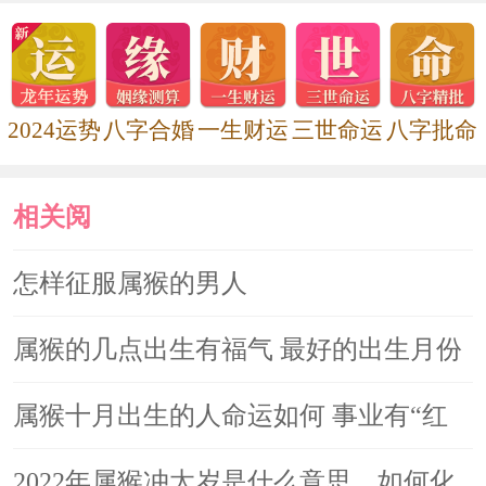
袋”，亦可求福保运，祈愿一年平安如意。
属猴人2022年财运
2024运势
八字合婚
一生财运
三世命运
八字批命
在财运方面，经商的属猴人今年适合多走动，与外国
相关阅
人接触洽谈生意，或者经常去国外商谈，一定可以赚到大量
的钱财。今年是拓展海外市场的好时机，要努力把握住机
读
怎样征服属猴的男人
会，同时要分析其中可能出现的风险。天解是难得的贵人吉
属猴的几点出生有福气 最好的出生月份
星，在此星的帮助下，属猴人会遇到命中注定的贵人相助，
同时也会伴有一些意外事情发生，要做好准备。万事开头
属猴十月出生的人命运如何 事业有“红
难，相信只要有足够的勇气和信心，一切困难都将迎刃而
鸾”吉星拱照
2022年属猴冲太岁是什么意思，如何化