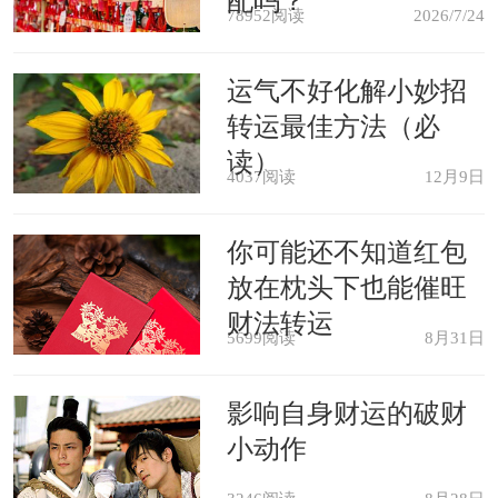
配吗？
78952阅读
2026/7/24
属猴人今年工作十分忙碌，常常加班到深夜，或者奔
运气不好化解小妙招
波在外地出差，倘若抓住了机会，在项目中大展身手，充分
转运最佳方法（必
发挥自己的才能，受到老板的赞赏，给公司带来效益，也有
读）
4037阅读
12月9日
升职加薪的可能，到了年末的分红也十分可观。
你可能还不知道红包
放在枕头下也能催旺
不过，属猴人在2022年的人际交往方面会出现问题，
财法转运
很多以往交情好的朋友，可能会因为某些事情产生误会，导
5699阅读
8月31日
致分道扬镳，甚至还遭到了小人的背后袭击。建议属猴人控
影响自身财运的破财
制好自己的脾气，遇事要学会沟通，不要急躁，否则会损失
小动作
很多人脉。