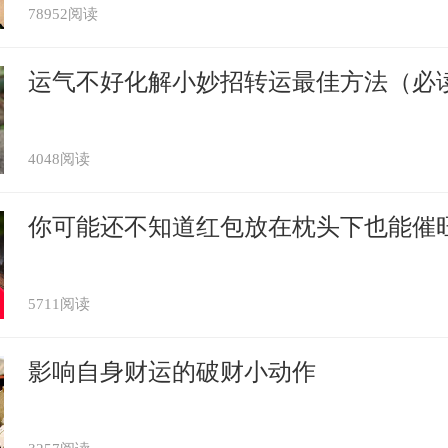
78952阅读
着财富，对于属猴人来说，如果佩戴黄金手
运气不好化解小妙招转运最佳方法（必
提升。黄金最明显的功效就是招财，能帮助
时也可以帮助他们聚集手中的财富不流失。
4048阅读
于金钱的欲望更加强烈，面对一些消费的时
跟风，也不盲目攀比。有了这样的转变，属
你可能还不知道红包放在枕头下也能催
钱能力也越来越强。属猴人在2021年可
的吉祥物，济财手绳有巩固流年财运，生旺
5711阅读
意，祈福今年增财添禄、财运顺遂。
影响自身财运的破财小动作
晶