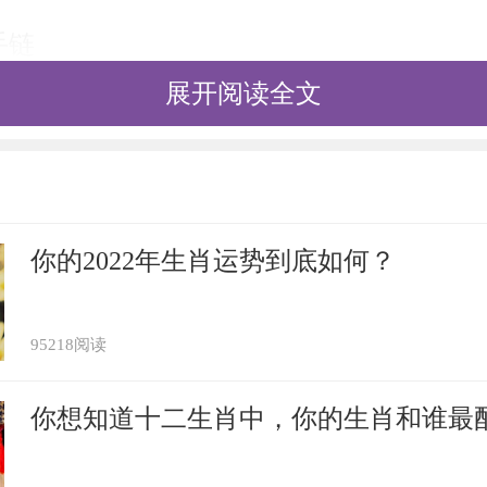
手链
展开阅读全文
人来说，在2021年佩戴玛瑙是非常好的，
话，能够催旺贵人运势，赶走身边的小人，
加顺利。生肖猴虽然比较聪明机智，但是有
片面，很容易被他人的一些花言巧语所蒙蔽
你的2022年生肖运势到底如何？
错，但是身边时常会有小人阻碍，给他们的
被小人欺骗诱惑，陷入一些绝境当中。但是
95218阅读
气场增强，不轻易被他人蒙蔽，更不会被人
你想知道十二生肖中，你的生肖和谁最
手链