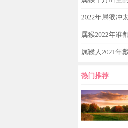
自身的各方面
2022年属猴
增强，变得没
支，也会给经
属猴2022年
属猴202
属猴人2021
2022年
热门推荐
属猴202
2022年