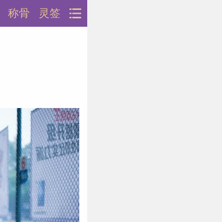
称骨
灵签