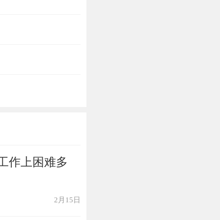
属猴人消费欲望
很多不必要的开
工作上困难多
2月15日