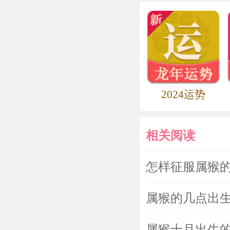
容易陷入感情
界的诱惑影响
害。无论是单身
感情运势，单
2024运势
强人缘魅力，
恋情婚姻和合
相关阅读
忌戴紫水
怎样征服属猴
生肖猴在
属猴的几点出生
变得浮躁，做
属猴十月出生的