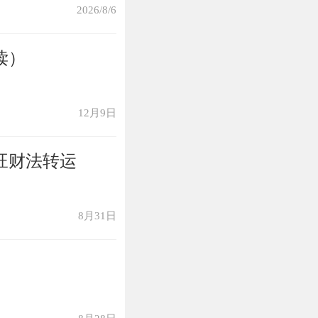
2026/8/6
链的话，个人财
读）
属猴人得到一些
在黄金的作用之
12月9日
候能够变得理性
猴人的财富运势
旺财法转运
以随身佩戴一件来
财气，化解破财
8月31日