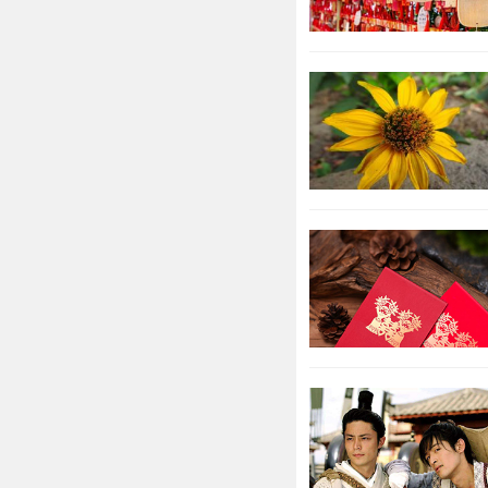
黄金代表
运会有明显的
赚钱机会，同
下，属猴人对
成熟，不随意
会越来越好，赚
作为招财旺运
损财的美好寓
佩戴黄水