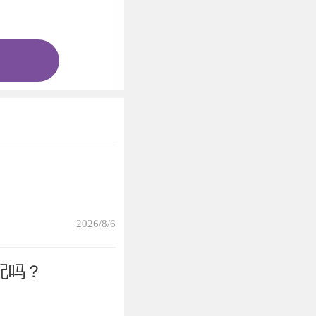
如果将玛瑙制成手
让属猴人在发展
时候头脑过于简
。尽管2021年
发展造成一些影
在玛瑙的作用之
2026/8/6
牵着鼻子走。
配吗？