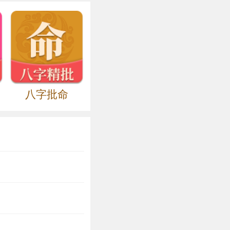
用之下，会被外
己的婚姻带来伤
身佩戴一件来催旺
引正缘桃花，增
八字批命
寓意巩固情缘，
紫水晶会让生肖猴
形中得罪人，给