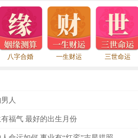
纠纷中。尤其对于已婚人士，在粉水晶的作
，甚至会做出背叛婚姻感情的事情，给自
的还是有伴侣的属猴人，在2021年可随
身者可以借助吉祥物来期盼提升姻缘运，吸
八字合婚
一生财运
三世命运
早日遇到命定良缘。而有对象的属猴人，则
美满，与恋人恩爱如初。
晶
的男人
2021年也不适合佩戴紫水晶有关的配饰，
有福气 最好的出生月份
事没有耐心，并且情绪起伏不定，容易在无
人命运如何 事业有“红鸾”吉星拱照