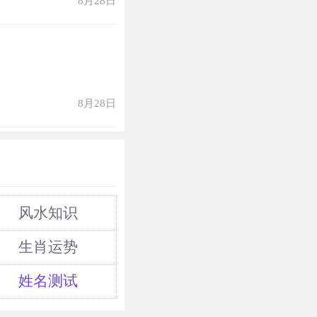
8月28日
易遭遇一些意外事
他们的身体健康
以佩戴黄水晶，我
，经常佩戴黄水
8月28日
开一些灾难，让
风水知识
生肖运势
。因为属猴人本身
姓名测试
易得到异性的关
待感情不认真，