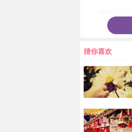
佩戴玛瑙
对于属猴
链随身携带的
猜你喜欢
的过程当中更
单，想事情比较
的整体运势不
响，甚至还会
下，属猴人的
佩戴黄金