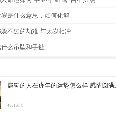
运势造成影响。另外，在紫水晶的影响下，
冲太岁是什么意思，如何化解
有节制，总是很容易冲动消费，无形中产生
济造成一定的压力。
谁都躲不过的劫难 与太岁相冲
2年运势及运程
年戴什么吊坠和手链
属猴冲太岁怎么化解 有什么禁忌
2年谁都躲不过的劫难 与太岁相冲
属狗的人在虎年的运势怎么样 感情圆满
属猴冲太岁化解方法 佩戴平安符
4861阅读