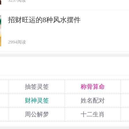
3257阅读
2021年的整体运程虽然不错，但是却很容
或者是被人意外伤害等等。这些事故都会给
招财旺运的8种风水摆件
，甚至威胁到生命。属猴人在2021年可
要的风水作用是招财，但是对于属猴人来说
2994阅读
让财运变好，也会庇护其安宁，帮助他们避
安的度过这一年。
晶
抽签灵签
称骨算命
财神灵签
姓名配对
人来说，在2021年最不宜佩戴的是粉水晶
周公解梦
十二生肖
人，善于社交，异性缘一直都比较好，很容
佩戴粉水晶的话，属猴人会变得很轻浮，对