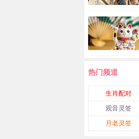
属猴人在
故，比如车祸
造成很大的影响
们黄水晶的主
晶手链不仅能
属猴人平平安
热门频道
忌戴粉水
生肖配对
观音灵签
对于属猴
月老灵签
是俏皮活泼的
注。但是如果