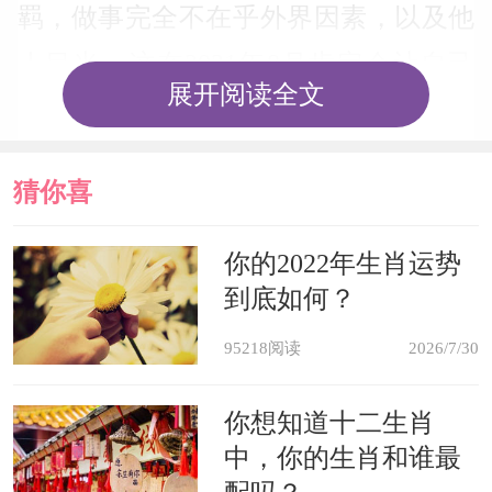
羁，做事完全不在乎外界因素，以及他
人目光，这在2021年8月肯定会让自己
展开阅读全文
陷入比较危险的境地中。一定要体会到
危机感，谨慎小心，最好的办法是自己
猜你喜
做出改变。
欢
你的2022年生肖运势
8月怀孕好不好
到底如何？
在8月份，属狗朋友不是很适合怀
95218阅读
2026/7/30
孕。如果真打算要个牛宝宝的话，要能
你想知道十二生肖
够保持有规律的作息，务必要早睡早
中，你的生肖和谁最
起。晚上不管有什么事情，都不能一直