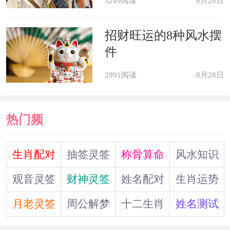
3249阅读
8月28日
孩子的问题产生很严重的分歧，因为家
招财旺运的8种风水摆
庭琐事繁多，属狗人根本无法集中精力
件
投入到工作当中。要学会权量利弊，做
2991阅读
8月28日
最好的选择。
属狗2022年运势及运程
热门频
2022年属鸡狗犯太岁是什么意思，
道
生肖配对
抽签灵签
称骨算命
风水知识
如何化解
观音灵签
财神灵签
姓名配对
生肖运势
2021年属狗刑太岁是什么意思？如
月老灵签
周公解梦
十二生肖
姓名测试
何化解