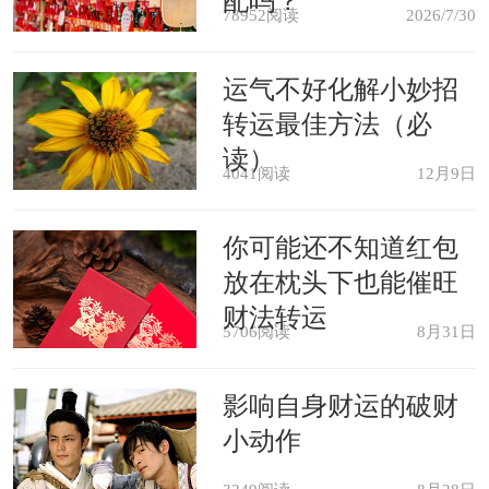
配吗？
78952阅读
2026/7/30
熬夜不睡觉，否则会给身体带来很大的
伤害。另外还要懂得远离辐射，尽量不
运气不好化解小妙招
转运最佳方法（必
要天天抱着手机和电脑玩，这样才能让
读）
你获得一个健康的宝宝，幸福且美好。
4041阅读
12月9日
怀孕注意事项
你可能还不知道红包
放在枕头下也能催旺
怀孕的同时我们要考虑诸多因素。
财法转运
5706阅读
8月31日
怀孕后事业将会受到很大的影响。孩子
的到来给生肖狗带来很多快乐，同时也
影响自身财运的破财
带来很多麻烦，反而会让他们的生活节
小动作
奏变得更加混乱，与伴侣之间因为教育