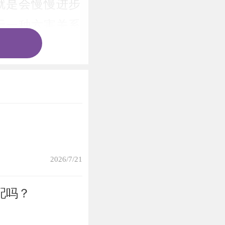
就是会慢慢进步
于一种六害关系
命理上认为，属
来说，却是一场
人深交对于自己
2026/7/21
一种相冲的关系
配吗？
这对于两个人的
的人连普通朋友