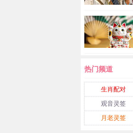
样，属马的人
财，遇事崩塌
高。脾气火爆
滑，机会主义
变。善于接触
巧的人。
热门频道
属马202
生肖配对
观音灵签
马在202
月老灵签
2022年