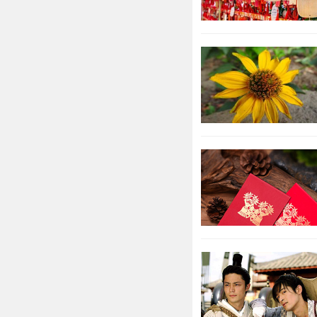
也做不成，一
要重视起来，
3、属马的
属马的人
做，午午自刑
相伤害，他们
二、属马
属马的人