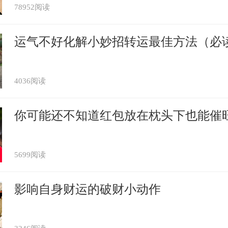
78952阅读
定不能够在一起，甚至是深交。这种命理上
不可能对于自己的影响就是比较大的。
运气不好化解小妙招转运最佳方法（必
人
4036阅读
和自己同属相的人也是非常的不合的，在命
你可能还不知道红包放在枕头下也能催
。意思就是两个属马的人在一起，会互相给
是会比较害怕这类型的人。
5699阅读
人一生克谁
影响自身财运的破财小动作
和属鼠的人是非常相冲的，属鼠的人最克