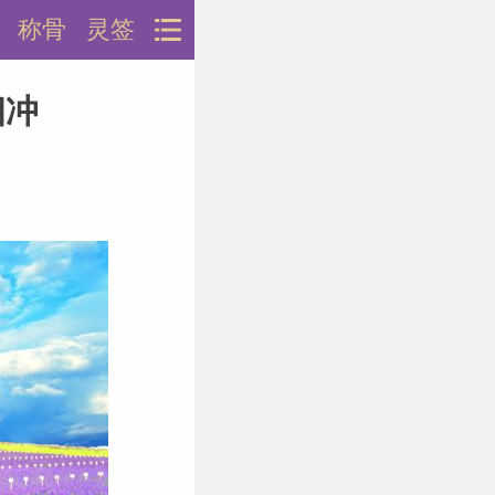
称骨
灵签
相冲