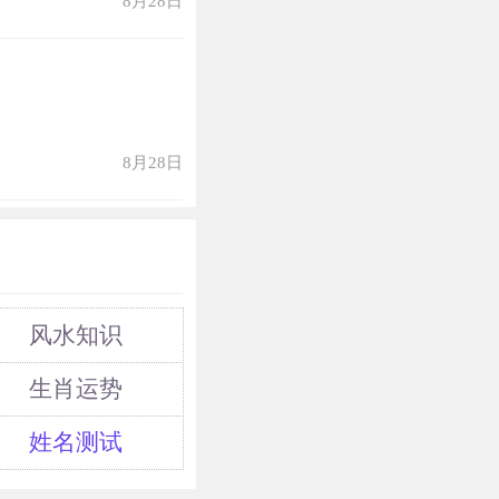
8月28日
火不容。相遇破
，对自身要求极
格聪颖，处事圆
巧。为人机智百
8月28日
一个比较投机取
风水知识
生肖运势
姓名测试