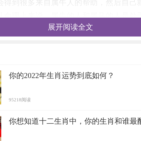
会得到很多来自属牛人的帮助，然后自己
从命理上来说，属牛的人和属马的人是处
展开阅读全文
合在一起，这是属马人最为害怕的生肖。在
然很憨厚，做事也很勤快，但是对于属马人
马人遇到属牛人只可当做普通朋友，这样的
。
你的2022年生肖运势到底如何？
人
95218阅读
，我们可以得知，属鼠的人和属马的人是
你想知道十二生肖中，你的生肖和谁最
属鼠的人不论做什么都是和属马人相反的，
不好的。这样的关系就导致了，这两个生肖