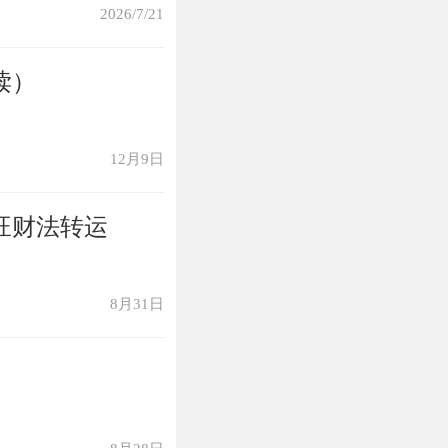
2026/7/21
的冲突我们一定
读）
12月9日
理上有个说法叫
旺财法转运
对方刑罚，会互
8月31日
制属马的人，同