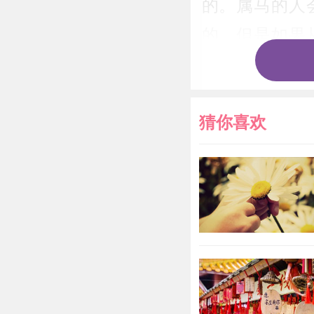
的。属马的人
的。但是如果
的，非常不适
牛人的性格虽
猜你喜欢
灾难，因此属
是没有好处的
2、属鼠的
在命理上
的，也就是说
发展都是非常