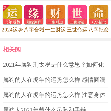
运的吉祥物，寓意2021年的财运亨通、
求财顺利、稳定财库。
属狗的人2021年感情运势
2024运势
八字合婚
一生财运
三世命运
八字批命
属狗的朋友在2021年由于与辛丑牛
相关阅
年相刑，导致自己在感情上的运势并不
读
2021年属狗刑太岁是什么意思？如何化
顺利，甚至还非常可能招惹来桃花劫。
对于结了婚的男性女性来说在2021年最
解
属狗的人在虎年的运势怎么样 感情圆满
重要的就是多花时间经营感情经营婚
工作上困难多
属狗的人在虎年的运势怎么样 注意身体
姻，在平时的工作中要与异性同事保持
距离，不要过分的接近，遵守婚姻道德
健康
属狗人2021年戴什么吊坠和手链