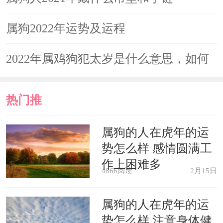
对自己的程序发展也特别有利。对于单
属狗2022年运势及运程
身的朋友来说，这几年要广泛的结交异
性，平时多出去参加社交或者参加朋友
2022年属鸡狗犯太岁是什么意思，如何
的喜宴婚宴，参加喜庆也催旺自己的桃
化解
花运，在这一年单身的朋友如果想脱单
热门推
压力还是挺大的，所以不仅要提升自己
荐
属狗的人在虎年的运
的仪容仪表，更要在内在气势上加以提
势怎么样 感情圆满工
升，这样才能够顺利脱单。今年可随身
作上困难多
4866阅读
2月15日
佩戴或者在床头放一串吉祥饰品，寓意
全年情投意合；单身的人寓意桃花运顺
属狗的人在虎年的运
势怎么样 注意身体健
畅、比翼双飞；而有对象的人则寓意恩