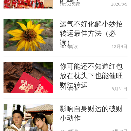
配吗？
78952阅读
2026/8/9
属狗的人2021年财运运势
运气不好化解小妙招
属狗的人在2021年财运上可能遇到
转运最佳方法（必
各方面的压力和困难，尤其对于销售岗
读）
4048阅读
12月9日
位或者保险推销行业的朋友而言，在今
你可能还不知道红包
年业绩可能欠佳，自己的工作能力也可
放在枕头下也能催旺
能受到领导的质疑，所以心理压力可能
财法转运
5713阅读
8月31日
会比较大，越是在这种被人质疑的情况
下越要调整心态，实实在在的拿出工作
影响自身财运的破财
成绩来证明自己的能力。对于投资股票
小动作
的朋友来说，在2021年要谨慎的投资，