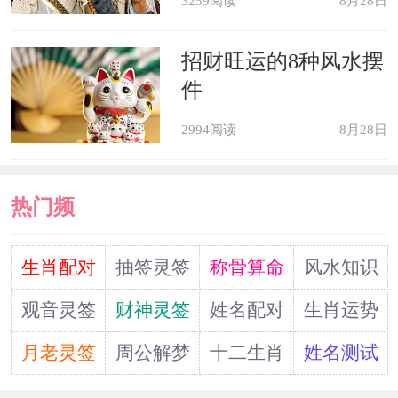
3259阅读
8月28日
因为在这一年财运并不旺盛，很有可能
招财旺运的8种风水摆
会在股票投资上亏损，而且更不要盲目
件
的听从小道消息，防止自己血本无归。
2994阅读
8月28日
在这里还要提醒属狗的朋友，由于在这
一年可能受到烂桃花的影响，所以在工
热门频
作中生活中一定要洁身自好忠于自己的
婚姻和家庭，不要贪图一时的快活而导
道
生肖配对
抽签灵签
称骨算命
风水知识
致感情破裂家庭破碎，这是不理智的也
观音灵签
财神灵签
姓名配对
生肖运势
是特别划不来，一定要将心思多用于事
月老灵签
周公解梦
十二生肖
姓名测试
业发展和财富积累上。可奉请一件旺财