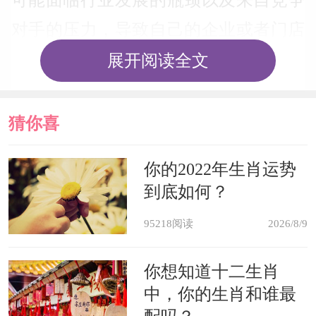
对手的压力，导致自己的企业或者门店
经营惨淡业绩不佳，大形势不好再加上
展开阅读全文
自己运势欠佳，2021年很难能够在事业
上迅速发展。若想破此局，不仅需要自
猜你喜
己积累人脉资源以为突破瓶颈另辟蹊
欢
你的2022年生肖运势
径，更要自己调整自己的产业结构，迅
到底如何？
速适应新的市场需要，你在管理上还要
95218阅读
2026/8/9
提升工厂或者企业的造血能力，这企业
不断注入新鲜的血液，只有这样才能使
你想知道十二生肖
中，你的生肖和谁最
得事业蒸蒸日上。