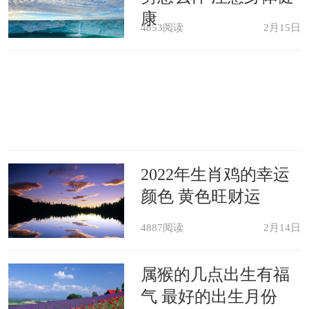
康
爱如初、天长地久。
4853阅读
2月15日
属狗的人2021年身体健康上运势
在身体健康方面，2021年属狗的朋
友一定要注意自己的泌尿系统，尤其是
2022年生肖鸡的幸运
对于男性来说，这一年要多喝水多排
颜色 黄色旺财运
尿，防止自己的膀胱处有问题，如果有
4887阅读
2月14日
一些身体异常要及时就医，千万不要拖
也千万不要不好意思，防止酿成大患。
属猴的几点出生有福
在平时属狗的朋友不要去一些晦气比较
气 最好的出生月份