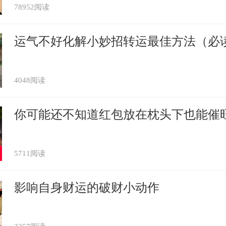
022年在出门在外的时候，要格外注意自己
78952阅读
后驾驶，以免发生车祸。在外出游玩时，
运气不好化解小妙招转运最佳方法（必
意外事故。切记不可去乘坐游艇或者前往海
，不过有天解星从旁助阵，最终定可化险为
4048阅读
防止跌打损伤，平常多补充各种维生素，提
你可能还不知道红包放在枕头下也能催
2年运势及运程
属猴冲太岁怎么化解 有什么禁忌
5711阅读
影响自身财运的破财小动作
2年谁都躲不过的劫难 与太岁相冲
属猴冲太岁化解方法 佩戴平安符