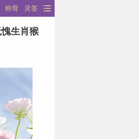
称骨
灵签
无愧生肖猴