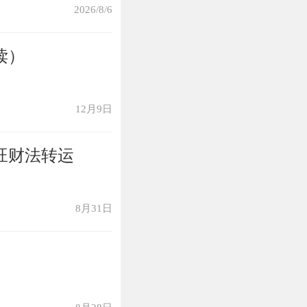
的安全方面，驾车
2026/8/6
要购买充分的保
读）
边，属猴人今年
夷。对于年纪大
12月9日
升身体素质。
旺财法转运
8月31日