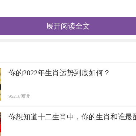
展开阅读全文
22年事业运势方面
年的事业运势较好，在贵人暗中相助下，公
人加上今年驿马星动，愈动愈起劲，把握好
你的2022年生肖运势到底如何？
发挥自身才能，得到上司的赞赏。但因为流
特别辛苦，也存在着业务上功亏一篑的机率
95218阅读
精益求精。
你想知道十二生肖中，你的生肖和谁最
属猴人出门注意事项