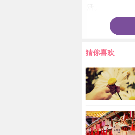
活。
属猴人20
属猴人今
猜你喜欢
的不错。属猴
会，在项目中
属猴今年工作
倍重视细节，
2022年