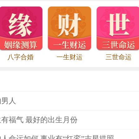
八字合婚
一生财运
三世命运
的男人
有福气 最好的出生月份
人命运如何 事业有“红鸾”吉星拱照