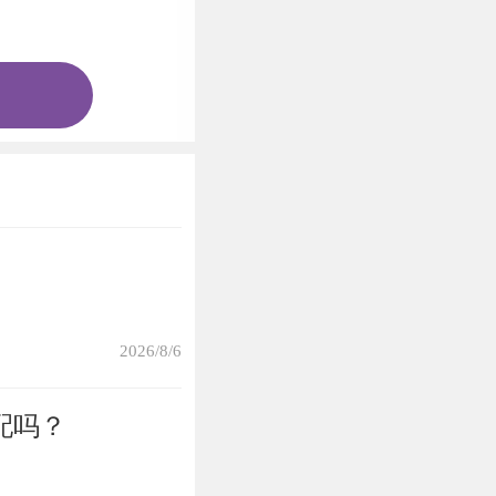
司发展方面非常
这一年的各种机
年相冲的原因，
，所以工作要加
2026/8/6
配吗？