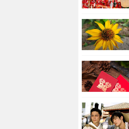
属猴人2
时，切不可酒
险，以免发生
会有溺水风险
的属猴人，要
属猴202
2022年
属猴202
2022年